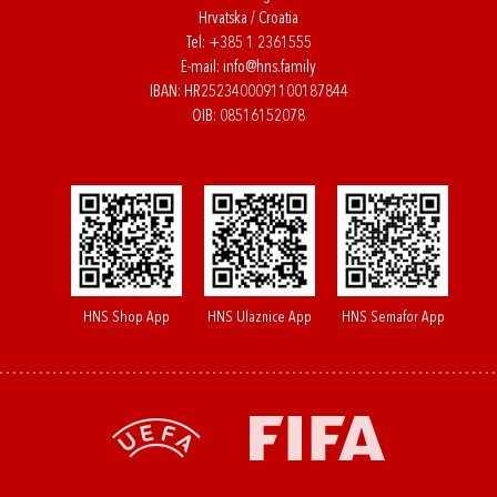
Hrvatska / Croatia
Tel:
+385 1 2361555
E-mail:
info@hns.family
IBAN: HR2523400091100187844
OIB: 08516152078
HNS Shop App
HNS Ulaznice App
HNS Semafor App