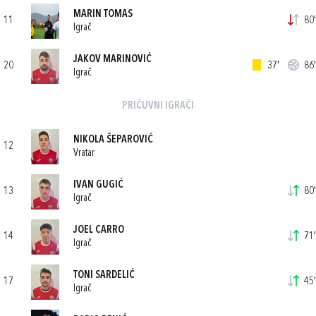
MARIN TOMAS
11
80'
Igrač
JAKOV MARINOVIĆ
20
37'
86'
Igrač
PRIČUVNI IGRAČI
NIKOLA ŠEPAROVIĆ
12
Vratar
IVAN GUGIĆ
13
80'
Igrač
JOEL CARRO
14
71'
Igrač
TONI SARDELIĆ
17
45'
Igrač