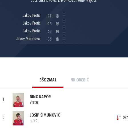
Suci: Luka Liković, Davor Kožul, Ante Majčica.
Jakov Protić
21'
Jakov Protić
46'
Jakov Protić
68'
Jakov Marinović
86'
BŠK ZMAJ
NK OREBIĆ
DINO KAPOR
1
Vratar
JOSIP ŠIMUNOVIĆ
2
80'
Igrač