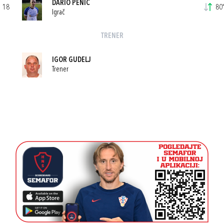
DARIO PENIĆ
18
80'
Igrač
TRENER
IGOR GUDELJ
Trener