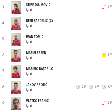
STIPE DUJMOVIĆ
3
45'
Igrač
DENI SARDELIĆ
(C)
4
Igrač
IVAN TOMIĆ
5
Igrač
MARIN SRŠEN
6
13'
Igrač
MARINO BATARILO
7
Igrač
JAKOV PROTIĆ
8
21'
46'
68'
Igrač
VLATKO FRANIĆ
9
71'
Igrač