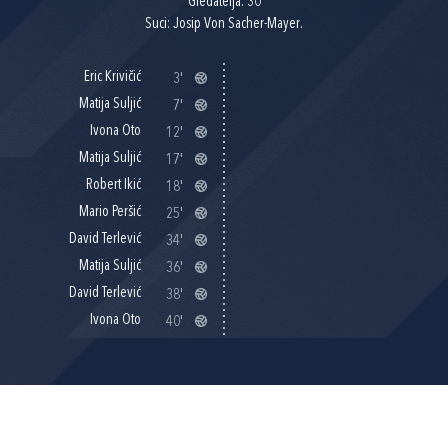
Gledatelja: 30
Suci: Josip Von Sacher-Mayer.
Eric Krivičić
3'
Matija Suljić
7'
Ivona Oto
12'
Matija Suljić
17'
Robert Ikić
18'
Mario Peršić
25'
David Terlević
34'
Matija Suljić
36'
David Terlević
38'
Ivona Oto
40'