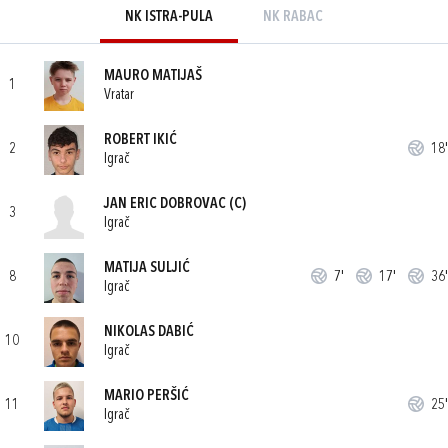
NK ISTRA-PULA
NK RABAC
MAURO MATIJAŠ
1
Vratar
ROBERT IKIĆ
2
18'
Igrač
JAN ERIC DOBROVAC
(C)
3
Igrač
MATIJA SULJIĆ
8
7'
17'
36'
Igrač
NIKOLAS DABIĆ
10
Igrač
MARIO PERŠIĆ
11
25'
Igrač