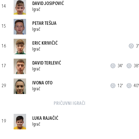
DAVID JOSIPOVIĆ
14
Igrač
PETAR TEŠIJA
15
Igrač
ERIC KRIVIČIĆ
16
3'
Igrač
DAVID TERLEVIĆ
17
34'
38'
Igrač
IVONA OTO
29
12'
40'
Igrač
PRIČUVNI IGRAČI
LUKA RAJAČIĆ
19
Igrač