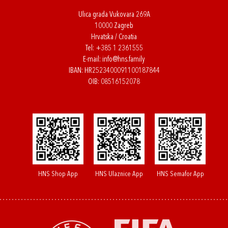
Ulica grada Vukovara 269A
10000 Zagreb
Hrvatska / Croatia
Tel:
+385 1 2361555
E-mail:
info@hns.family
IBAN: HR2523400091100187844
OIB: 08516152078
HNS Shop App
HNS Ulaznice App
HNS Semafor App