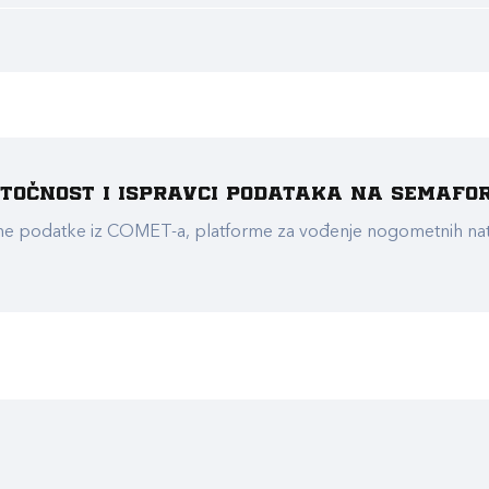
e točnost i ispravci podataka na Semafo
ualne podatke iz COMET-a, platforme za vođenje nogometnih n