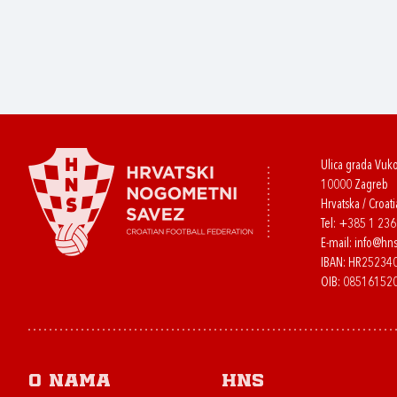
Ulica grada Vuk
10000 Zagreb
Hrvatska / Croati
Tel:
+385 1 23
E-mail:
info@hns
IBAN: HR2523
OIB: 08516152
O nama
HNS