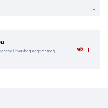
ru
VIŠE
atjecanja Hrvatskog nogometnog