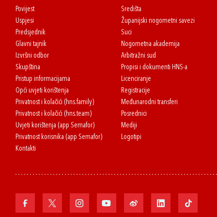
Povijest
Središta
Uspjesi
Županijski nogometni savezi
Predsjednik
Suci
Glavni tajnik
Nogometna akademija
Izvršni odbor
Arbitražni sud
Skupština
Propisi i dokumenti HNS-a
Pristup informacijama
Licenciranje
Opći uvjeti korištenja
Registracije
Privatnost i kolačići (hns.family)
Međunarodni transferi
Privatnost i kolačići (hns.team)
Posrednici
Uvjeti korištenja (app Semafor)
Mediji
Privatnost korisnika (app Semafor)
Logotipi
Kontakti