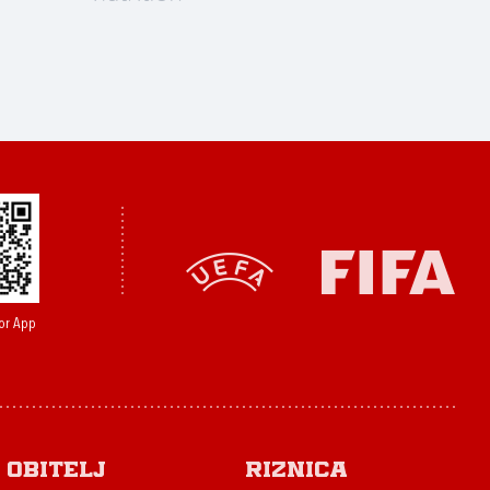
or App
Obitelj
Riznica