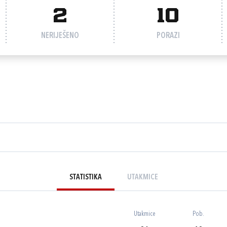
2
10
NERIJEŠENO
PORAZI
STATISTIKA
UTAKMICE
Utakmice
Pob.