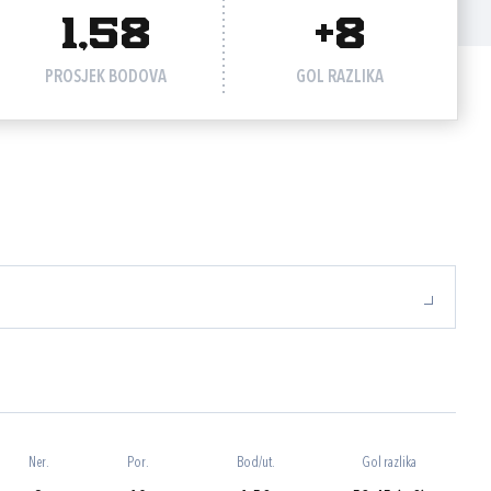
1,58
+8
PROSJEK BODOVA
GOL RAZLIKA
Ner.
Por.
Bod/ut.
Gol razlika