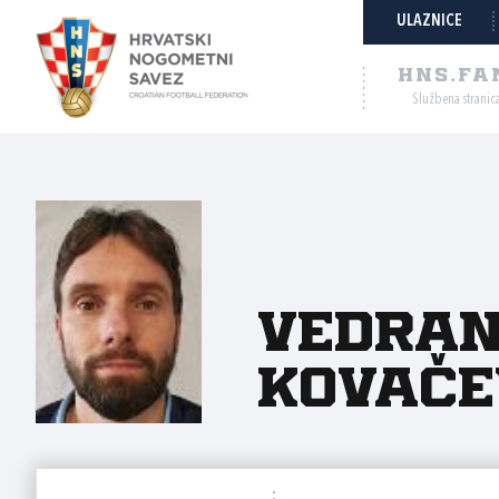
ULAZNICE
HNS.FA
Službena stranic
Vedra
Kovače