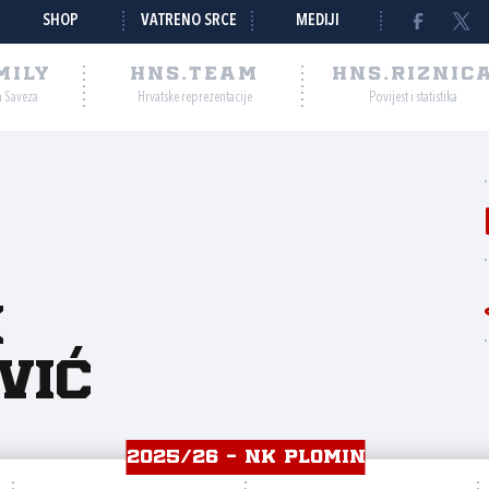
SHOP
VATRENO SRCE
MEDIJI
MILY
HNS.TEAM
HNS.RIZNIC
a Saveza
Hrvatske reprezentacije
Povijest i statistika
n
vić
2025/26 - NK PLOMIN