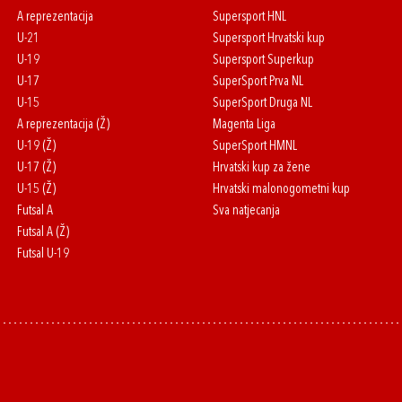
A reprezentacija
Supersport HNL
U-21
Supersport Hrvatski kup
U-19
Supersport Superkup
U-17
SuperSport Prva NL
U-15
SuperSport Druga NL
A reprezentacija (Ž)
Magenta Liga
U-19 (Ž)
SuperSport HMNL
U-17 (Ž)
Hrvatski kup za žene
U-15 (Ž)
Hrvatski malonogometni kup
Futsal A
Sva natjecanja
Futsal A (Ž)
Futsal U-19