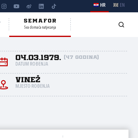
HR
EN
A
SEMAFOR
Sva domaća natjecanja
04.03.1979.
(47 godina)
DATUM ROĐENJA
Vinež
MJESTO ROĐENJA