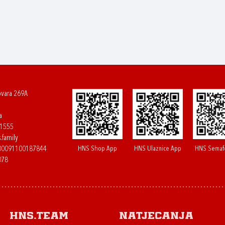
ovara 269A
a
61555
.family
HNS Shop App
HNS Ulaznice App
HNS Semaf
400091100187844
078
HNS.team
Natjecanja