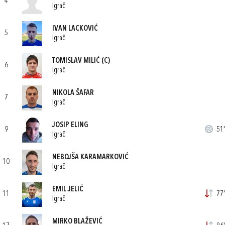
4
Igrač
IVAN LACKOVIĆ
5
Igrač
TOMISLAV MILIĆ
(C)
6
Igrač
NIKOLA ŠAFAR
7
Igrač
JOSIP ELING
9
51'
Igrač
NEBOJŠA KARAMARKOVIĆ
10
Igrač
EMIL JELIĆ
11
77'
Igrač
MIRKO BLAŽEVIĆ