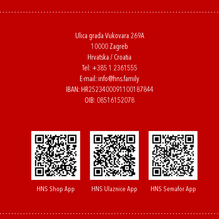
Ulica grada Vukovara 269A
10000 Zagreb
Hrvatska / Croatia
Tel:
+385 1 2361555
E-mail:
info@hns.family
IBAN: HR2523400091100187844
OIB: 08516152078
HNS Shop App
HNS Ulaznice App
HNS Semafor App