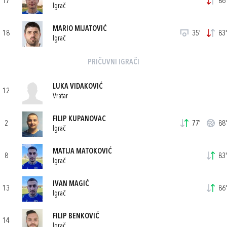
17
86'
Igrač
MARIO MIJATOVIĆ
18
35'
83'
Igrač
PRIČUVNI IGRAČI
LUKA VIDAKOVIĆ
12
Vratar
FILIP KUPANOVAC
2
77'
88'
Igrač
MATIJA MATOKOVIĆ
8
83'
Igrač
IVAN MAGIĆ
13
86'
Igrač
FILIP BENKOVIĆ
14
Igrač