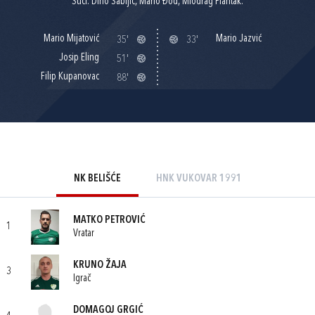
Suci: Dino Sabljić, Mario Đođ, Miodrag Plantak.
Mario Mijatović
Mario Jazvić
35'
33'
Josip Eling
51'
Filip Kupanovac
88'
NK BELIŠĆE
HNK VUKOVAR 1991
MATKO PETROVIĆ
1
Vratar
KRUNO ŽAJA
3
Igrač
DOMAGOJ GRGIĆ