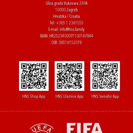
Ulica grada Vukovara 269A
10000 Zagreb
Hrvatska / Croatia
Tel:
+385 1 2361555
E-mail:
info@hns.family
IBAN: HR2523400091100187844
OIB: 08516152078
HNS Shop App
HNS Ulaznice App
HNS Semafor App