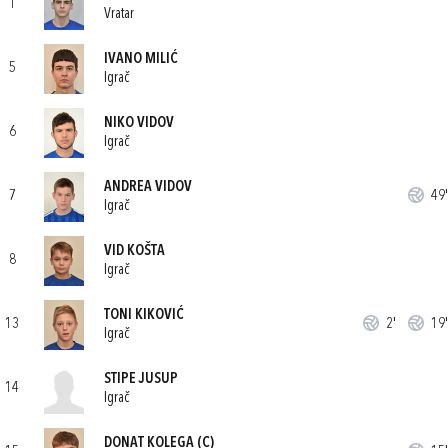
1
Vratar
IVANO MILIĆ
5
Igrač
NIKO VIDOV
6
Igrač
ANDREA VIDOV
7
49'
Igrač
VID KOŠTA
8
Igrač
TONI KIKOVIĆ
13
2'
19'
Igrač
STIPE JUSUP
14
Igrač
DONAT KOLEGA
(C)