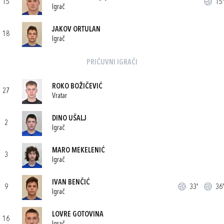
15
15'
Igrač
JAKOV ORTULAN
18
Igrač
PRIČUVNI IGRAČI
ROKO BOŽIČEVIĆ
27
Vratar
DINO UŠALJ
2
Igrač
MARO MEKELENIĆ
3
Igrač
IVAN BENČIĆ
9
33'
36'
Igrač
LOVRE GOTOVINA
16