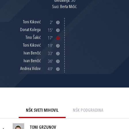
Gledatelja: 30
Suci: Berta Mičić.
Toni Kiković
2'
Donat Kolega
15'
Tino Šakić
17'
Toni Kiković
19'
Ivan Benčić
33'
Ivan Benčić
36'
Andrea Vidov
49'
NŠK SVETI MIHOVIL
NŠK PODGRADINA
TONI GRZUNOV