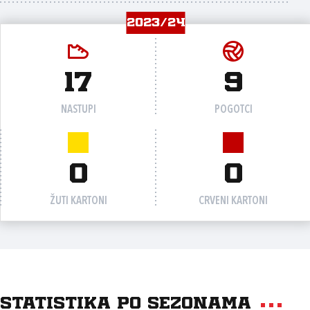
2023/24
17
9
NASTUPI
POGOTCI
0
0
ŽUTI KARTONI
CRVENI KARTONI
Statistika po sezonama