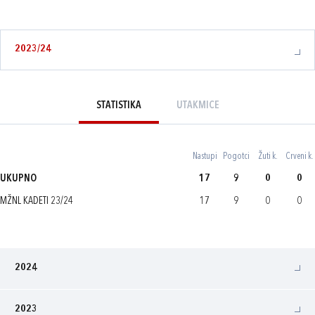
2023/24
STATISTIKA
UTAKMICE
Nastupi
Pogotci
Žuti k.
Crveni k.
UKUPNO
17
9
0
0
MŽNL KADETI 23/24
17
9
0
0
2024
2023