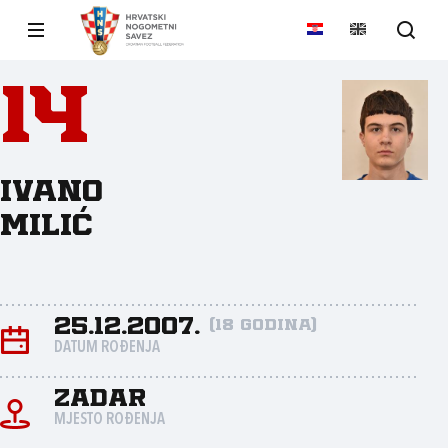
14
Ivano
Milić
25.12.2007.
(18 godina)
DATUM ROĐENJA
Zadar
MJESTO ROĐENJA