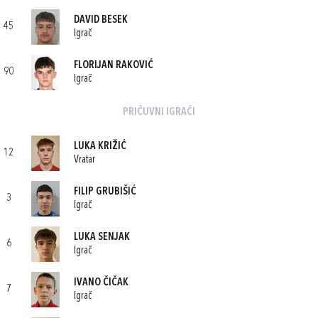
DAVID BESEK
45
Igrač
FLORIJAN RAKOVIĆ
90
Igrač
PRIČUVNI IGRAČI
LUKA KRIŽIĆ
12
Vratar
FILIP GRUBIŠIĆ
3
Igrač
LUKA SENJAK
6
Igrač
IVANO ČIČAK
7
Igrač