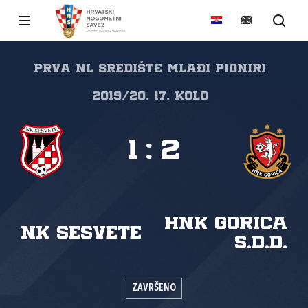
Prva NL Središte mlađi pioniri
2019/20, 17. kolo
1
:
2
HNK Gorica
NK Sesvete
s.d.d.
ZAVRŠENO