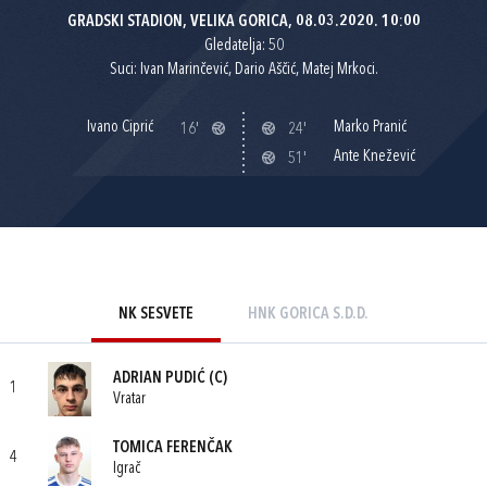
GRADSKI STADION, VELIKA GORICA, 08.03.2020. 10:00
Gledatelja: 50
Suci: Ivan Marinčević, Dario Aščić, Matej Mrkoci.
Ivano Ciprić
Marko Pranić
16'
24'
Ante Knežević
51'
NK SESVETE
HNK GORICA S.D.D.
ADRIAN PUDIĆ
(C)
1
Vratar
TOMICA FERENČAK
4
Igrač