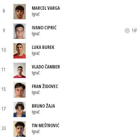
MARCEL VARGA
8
Igrač
IVANO CIPRIĆ
9
16'
Igrač
LUKA BUREK
10
Igrač
VLADO ČAMBER
11
Igrač
FRAN ŽIDOVEC
15
Igrač
BRUNO ŽAJA
17
Igrač
TIN MEŠTROVIĆ
33
Igrač