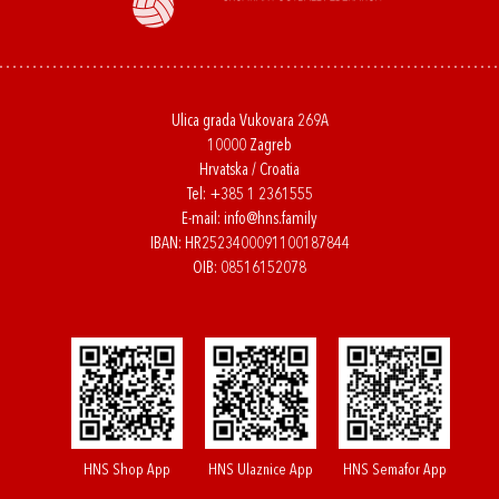
Ulica grada Vukovara 269A
10000 Zagreb
Hrvatska / Croatia
Tel:
+385 1 2361555
E-mail:
info@hns.family
IBAN: HR2523400091100187844
OIB: 08516152078
HNS Shop App
HNS Ulaznice App
HNS Semafor App