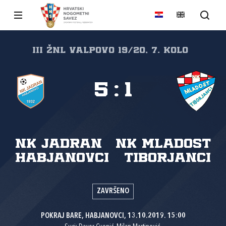
III ŽNL VALPOVO 19/20, 7. kolo
5
:
1
NK Jadran
NK Mladost
Habjanovci
Tiborjanci
ZAVRŠENO
POKRAJ BARE, HABJANOVCI, 13.10.2019. 15:00