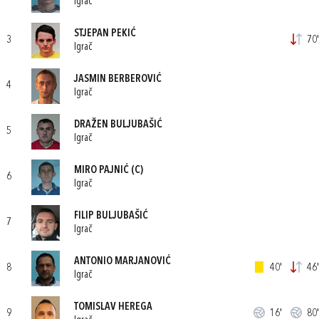
Igrač
STJEPAN PEKIĆ
3
70'
Igrač
JASMIN BERBEROVIĆ
4
Igrač
DRAŽEN BULJUBAŠIĆ
5
Igrač
MIRO PAJNIĆ
(C)
6
Igrač
FILIP BULJUBAŠIĆ
7
Igrač
ANTONIO MARJANOVIĆ
8
40'
46'
Igrač
TOMISLAV HEREGA
9
16'
80'