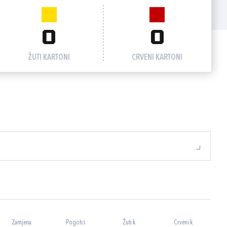
0
0
ŽUTI KARTONI
CRVENI KARTONI
Zamjena
Pogotci
Žuti k.
Crveni k.