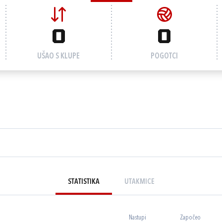
0
0
UŠAO S KLUPE
POGOTCI
STATISTIKA
UTAKMICE
Nastupi
Započeo