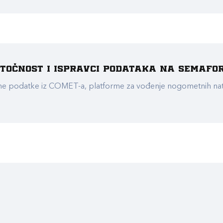
e točnost i ispravci podataka na Semafo
ualne podatke iz COMET-a, platforme za vođenje nogometnih n