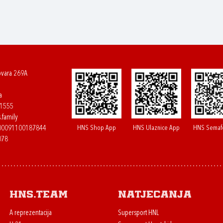
ovara 269A
a
61555
.family
HNS Shop App
HNS Ulaznice App
HNS Semaf
400091100187844
078
HNS.team
Natjecanja
A reprezentacija
Supersport HNL