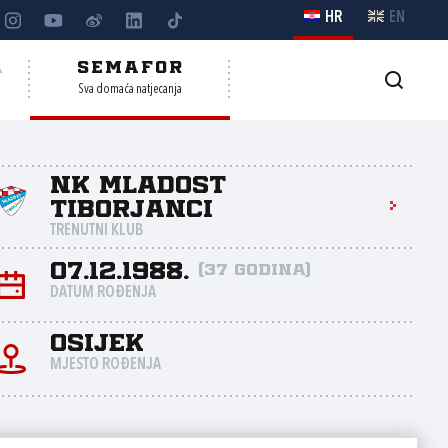
HR
EN
A
SEMAFOR
Sva domaća natjecanja
NK Mladost
Tiborjanci
TRENUTNI KLUB
07.12.1988.
(37 godina)
DATUM ROĐENJA
Osijek
MJESTO ROĐENJA