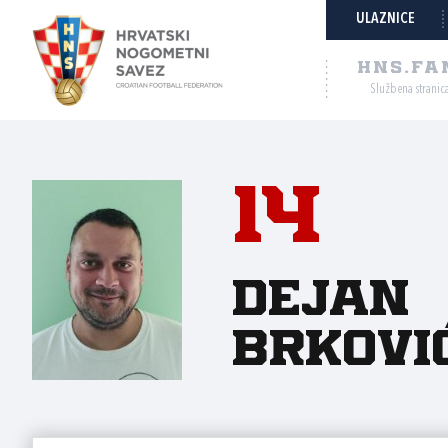
ULAZNICE
HNS.FA
Službena stranic
14
Dejan
Brkovi