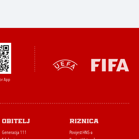
or App
Obitelj
Riznica
Generacija 111
Povijest HNS-a