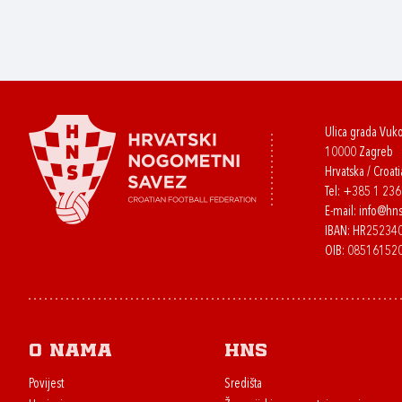
Ulica grada Vuk
10000 Zagreb
Hrvatska / Croati
Tel:
+385 1 23
E-mail:
info@hns
IBAN: HR2523
OIB: 08516152
O nama
HNS
Povijest
Središta