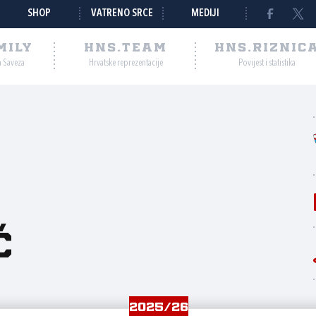
SHOP
VATRENO SRCE
MEDIJI
MILY
HNS.TEAM
HNS.RIZNIC
a Saveza
Hrvatske reprezentacije
Povijest i statistika
ć
2025/26