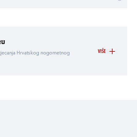
ru
VIŠE
atjecanja Hrvatskog nogometnog