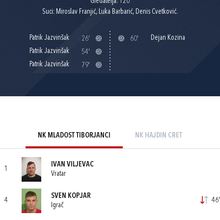
Gledatelja: 120
Suci: Miroslav Franjić, Luka Barbarić, Denis Cvetković.
Patrik Jazvinšak
Dejan Kozina
26'
60'
Patrik Jazvinšak
54'
Patrik Jazvinšak
79'
NK MLADOST TIBORJANCI
NK HAJDIN CRET
IVAN VILJEVAC
1
Vratar
SVEN KOPJAR
4
46'
Igrač