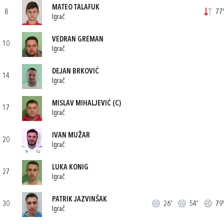
MATEO TALAFUK
8
77'
Igrač
VEDRAN GREMAN
10
Igrač
DEJAN BRKOVIĆ
14
Igrač
MISLAV MIHALJEVIĆ
(C)
17
Igrač
IVAN MUŽAR
20
Igrač
LUKA KONIG
27
Igrač
PATRIK JAZVINŠAK
30
26'
54'
79'
Igrač