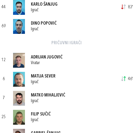
KARLO ŠANJUG
44
83'
Igrač
DINO POPOVIĆ
69
Igrač
PRIČUVNI IGRAČI
ADRIJAN JUGOVIĆ
12
Vratar
MATIJA SEVER
6
46'
Igrač
MATKO MIHALJEVIĆ
7
Igrač
FILIP SUČIĆ
25
Igrač