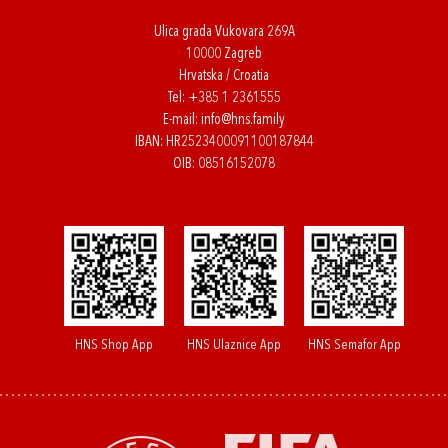
Ulica grada Vukovara 269A
10000 Zagreb
Hrvatska / Croatia
Tel:
+385 1 2361555
E-mail:
info@hns.family
IBAN: HR2523400091100187844
OIB: 08516152078
HNS Shop App
HNS Ulaznice App
HNS Semafor App