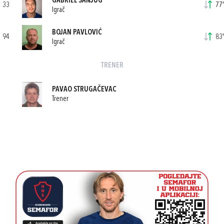
GABRIEL ŠANJUG
33
77'
Igrač
BOJAN PAVLOVIĆ
94
83'
Igrač
TRENER
PAVAO STRUGAČEVAC
Trener