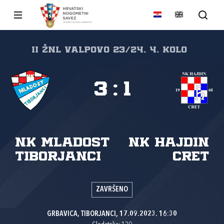
II ŽNL VALPOVO 23/24, 4. kolo
3
:
1
NK Mladost
NK Hajdin
Tiborjanci
Cret
ZAVRŠENO
GRBAVICA, TIBORJANCI, 17.09.2023. 16:30