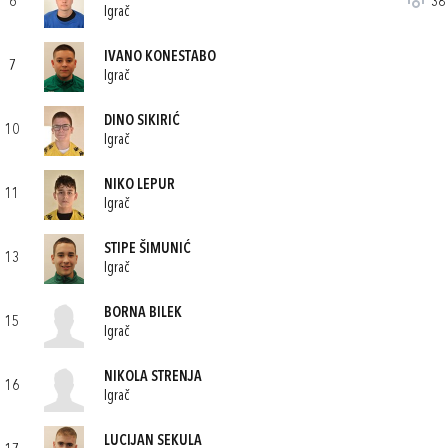
6
38'
Igrač
IVANO KONESTABO
7
Igrač
DINO SIKIRIĆ
10
Igrač
NIKO LEPUR
11
Igrač
STIPE ŠIMUNIĆ
13
Igrač
BORNA BILEK
15
Igrač
NIKOLA STRENJA
16
Igrač
LUCIJAN SEKULA