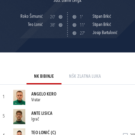
Suci: Damir Lerga.
Roko Šimunić
Stipan Brkić
20'
1'
Teo Lonić
Stipan Brkić
38'
11'
Josip Bartulović
27'
NK BIBINJE
NŠK ZLATNA LUKA
ANGELO KERO
1
Vratar
ANTE LISICA
5
Igrač
TEO LONIĆ
(C)