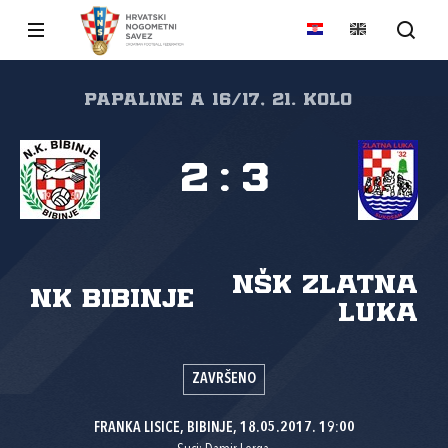
papaline A 16/17, 21. kolo
2
:
3
NŠK Zlatna
NK Bibinje
luka
ZAVRŠENO
FRANKA LISICE, BIBINJE, 18.05.2017. 19:00