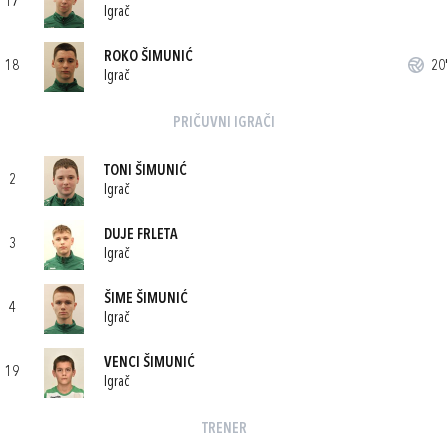
17
Igrač
ROKO ŠIMUNIĆ
18
20'
Igrač
PRIČUVNI IGRAČI
TONI ŠIMUNIĆ
2
Igrač
DUJE FRLETA
3
Igrač
ŠIME ŠIMUNIĆ
4
Igrač
VENCI ŠIMUNIĆ
19
Igrač
TRENER