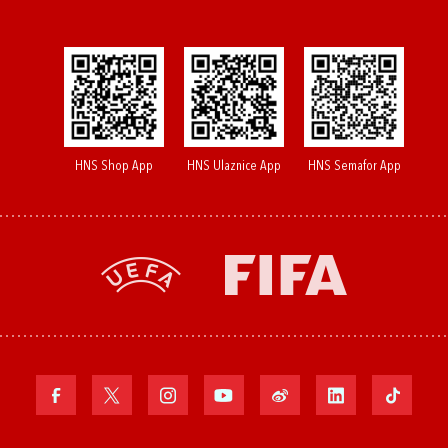
HNS Shop App
HNS Ulaznice App
HNS Semafor App