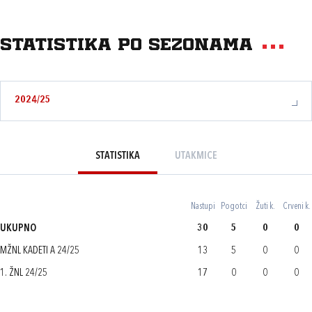
Statistika po sezonama
2024/25
STATISTIKA
UTAKMICE
Nastupi
Pogotci
Žuti k.
Crveni k.
UKUPNO
30
5
0
0
MŽNL KADETI A 24/25
13
5
0
0
1. ŽNL 24/25
17
0
0
0