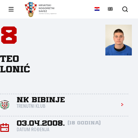
8
Teo
Lonić
NK Bibinje
TRENUTNI KLUB
03.04.2008.
(18 godina)
DATUM ROĐENJA