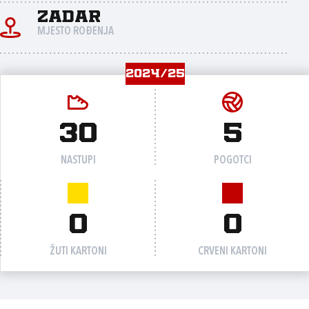
Zadar
MJESTO ROĐENJA
2024/25
30
5
NASTUPI
POGOTCI
0
0
ŽUTI KARTONI
CRVENI KARTONI