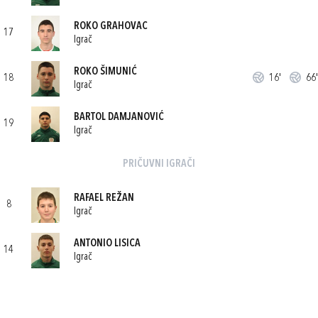
ROKO GRAHOVAC
17
Igrač
ROKO ŠIMUNIĆ
18
16'
66'
Igrač
BARTOL DAMJANOVIĆ
19
Igrač
PRIČUVNI IGRAČI
RAFAEL REŽAN
8
Igrač
ANTONIO LISICA
14
Igrač