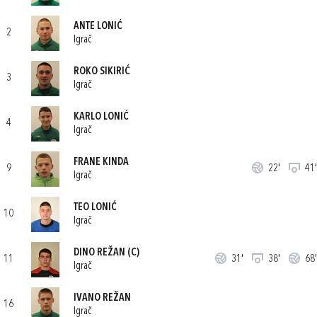
ANTE LONIĆ
2
Igrač
ROKO SIKIRIĆ
3
Igrač
KARLO LONIĆ
4
Igrač
FRANE KINDA
9
22'
41'
Igrač
TEO LONIĆ
10
Igrač
DINO REŽAN
(C)
11
31'
38'
68'
Igrač
IVANO REŽAN
16
Igrač