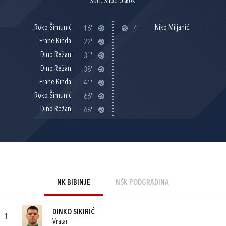
Suci: Stipe Uskok.
Roko Šimunić
Niko Miljanić
16'
4'
Frane Kinda
22'
Dino Režan
31'
Dino Režan
38'
Frane Kinda
41'
Roko Šimunić
66'
Dino Režan
68'
NK BIBINJE
NŠK PODGRADINA
DINKO SIKIRIĆ
1
Vratar