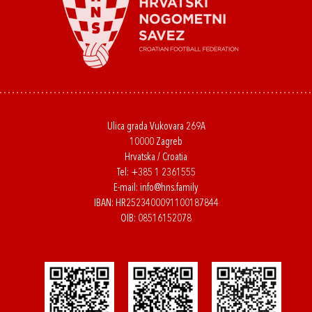
Ulica grada Vukovara 269A
10000 Zagreb
Hrvatska / Croatia
Tel:
+385 1 2361555
E-mail:
info@hns.family
IBAN: HR2523400091100187844
OIB: 08516152078