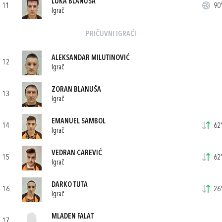
LUKA BLANUŠA
11
90'
Igrač
PRIČUVNI IGRAČI
ALEKSANDAR MILUTINOVIĆ
12
Igrač
ZORAN BLANUŠA
13
Igrač
EMANUEL SAMBOL
14
62'
Igrač
VEDRAN CAREVIĆ
15
62'
Igrač
DARKO TUTA
16
26'
Igrač
MLADEN FALAT
17