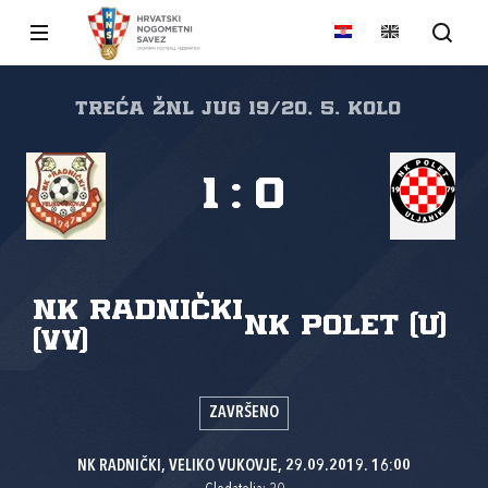
TREĆA ŽNL JUG 19/20, 5. kolo
1
:
0
NK Radnički
NK Polet (U)
(VV)
ZAVRŠENO
NK RADNIČKI, VELIKO VUKOVJE, 29.09.2019. 16:00