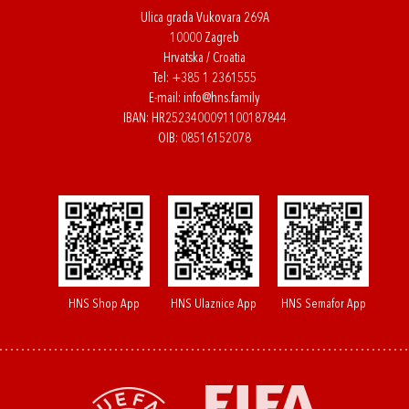
Ulica grada Vukovara 269A
10000 Zagreb
Hrvatska / Croatia
Tel:
+385 1 2361555
E-mail:
info@hns.family
IBAN: HR2523400091100187844
OIB: 08516152078
HNS Shop App
HNS Ulaznice App
HNS Semafor App