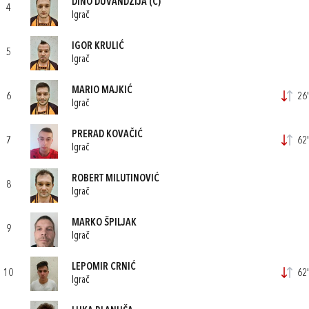
DINO DUVANDŽIJA
(C)
4
Igrač
IGOR KRULIĆ
5
Igrač
MARIO MAJKIĆ
6
26'
Igrač
PRERAD KOVAČIĆ
7
62'
Igrač
ROBERT MILUTINOVIĆ
8
Igrač
MARKO ŠPILJAK
9
Igrač
LEPOMIR CRNIĆ
10
62'
Igrač