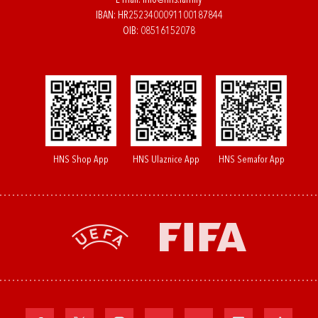
E-mail:
info@hns.family
IBAN: HR2523400091100187844
OIB: 08516152078
HNS Shop App
HNS Ulaznice App
HNS Semafor App