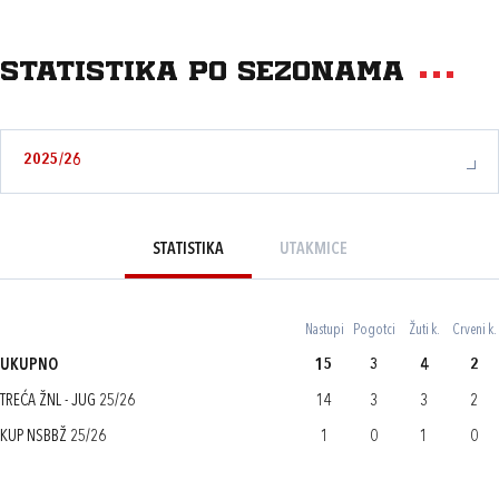
Statistika po sezonama
2025/26
STATISTIKA
UTAKMICE
Nastupi
Pogotci
Žuti k.
Crveni k.
UKUPNO
15
3
4
2
TREĆA ŽNL - JUG 25/26
14
3
3
2
KUP NSBBŽ 25/26
1
0
1
0