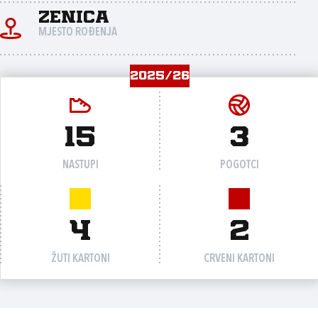
Zenica
MJESTO ROĐENJA
2025/26
15
3
NASTUPI
POGOTCI
4
2
ŽUTI KARTONI
CRVENI KARTONI