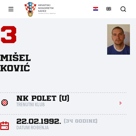
3
Mišel
Ković
NK Polet (U)
TRENUTNI KLUB
22.02.1992.
(34 godine)
DATUM ROĐENJA