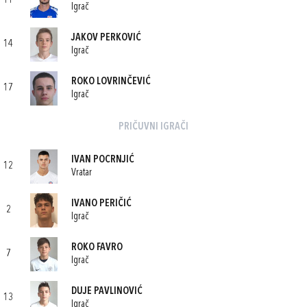
11
Igrač
JAKOV PERKOVIĆ
14
Igrač
ROKO LOVRINČEVIĆ
17
Igrač
PRIČUVNI IGRAČI
IVAN POCRNJIĆ
12
Vratar
IVANO PERIČIĆ
2
Igrač
ROKO FAVRO
7
Igrač
DUJE PAVLINOVIĆ
13
Igrač