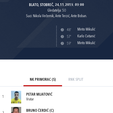
BLATO, STOBREČ, 24.11.2019. 09:00
Gledatelja: 50
Suci: Nikola Večernik, Ante Terzić, Ante Boban.
Mirito Mikulić
48'
Karlo Cvitanić
57'
Mirito Mikulić
59'
NK PRIMORAC (S)
RNK SPLIT
PETAR MIJATOVIĆ
1
Vratar
BRUNO ĆERDIĆ
(C)