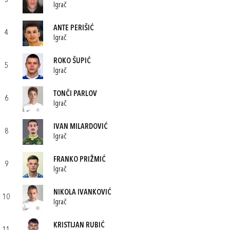
3
Igrač
ANTE PERIŠIĆ
4
Igrač
ROKO ŠUPIĆ
5
Igrač
TONČI PARLOV
6
Igrač
IVAN MILARDOVIĆ
8
Igrač
FRANKO PRIŽMIĆ
9
Igrač
NIKOLA IVANKOVIĆ
10
Igrač
KRISTIJAN RUBIĆ