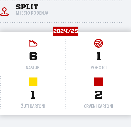
Split
MJESTO ROĐENJA
2024/25
6
1
NASTUPI
POGOTCI
1
2
ŽUTI KARTONI
CRVENI KARTONI