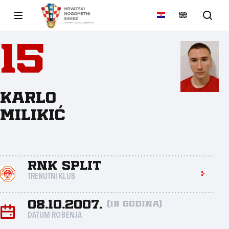
15
Karlo
Milikić
RNK Split
TRENUTNI KLUB
08.10.2007.
(18 godina)
DATUM ROĐENJA