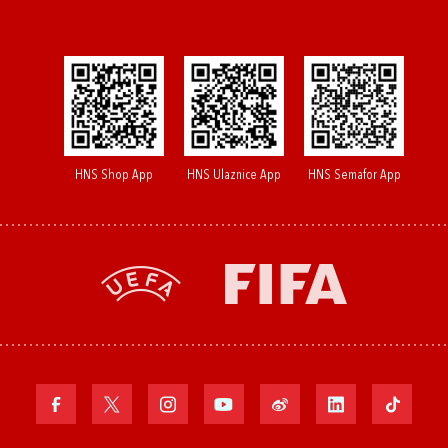
HNS Shop App
HNS Ulaznice App
HNS Semafor App