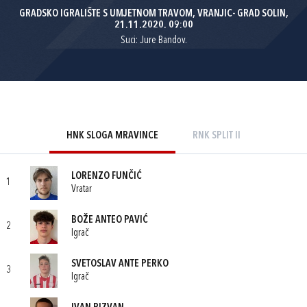
GRADSKO IGRALIŠTE S UMJETNOM TRAVOM, VRANJIC- GRAD SOLIN,
21.11.2020. 09:00
Suci: Jure Bandov.
HNK SLOGA MRAVINCE
RNK SPLIT II
LORENZO FUNČIĆ
1
Vratar
BOŽE ANTEO PAVIĆ
2
Igrač
SVETOSLAV ANTE PERKO
3
Igrač