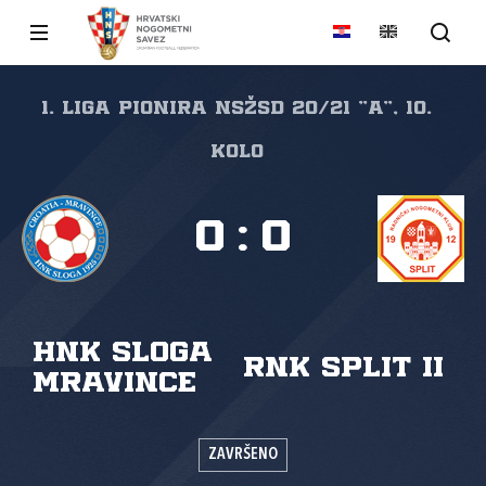
1. liga pionira NSŽSD 20/21 "A", 10.
kolo
0
:
0
HNK Sloga
RNK Split II
Mravince
ZAVRŠENO