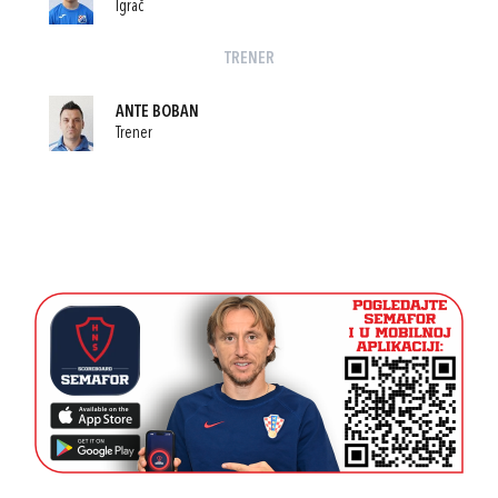
Igrač
TRENER
ANTE BOBAN
Trener