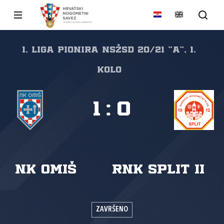
1. liga pionira NSŽSD 20/21 "A", 1.
kolo
1
:
0
NK Omiš
RNK Split II
ZAVRŠENO