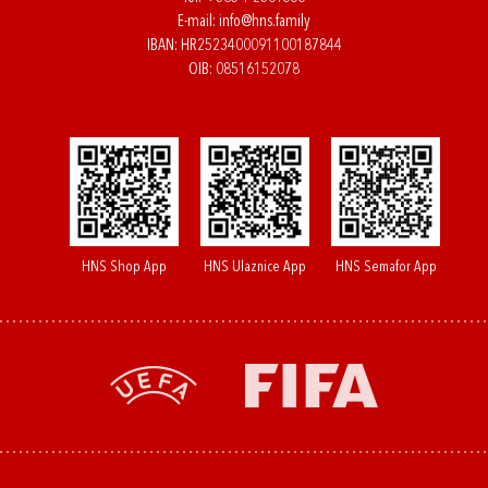
E-mail:
info@hns.family
IBAN: HR2523400091100187844
OIB: 08516152078
HNS Shop App
HNS Ulaznice App
HNS Semafor App