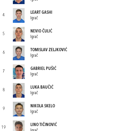
LEART GASHI
4
Igrač
NEVIO ČULIĆ
5
Igrač
TOMISLAV ZELJKOVIĆ
6
Igrač
GABRIEL PUŠIĆ
7
Igrač
LUKA BAUČIĆ
8
Igrač
NIKOLA SKELO
9
Igrač
LINO TIČINOVIĆ
19
Igrač