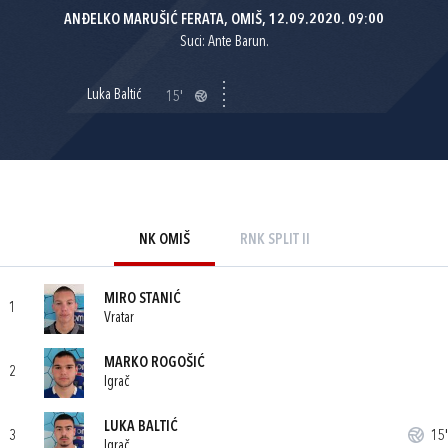
ANĐELKO MARUŠIĆ FERATA, OMIŠ, 12.09.2020. 09:00
Suci: Ante Barun.
Luka Baltić
15'
NK OMIŠ
RNK SPLIT II
MIRO STANIĆ
1
Vratar
MARKO ROGOŠIĆ
2
Igrač
LUKA BALTIĆ
3
15'
Igrač