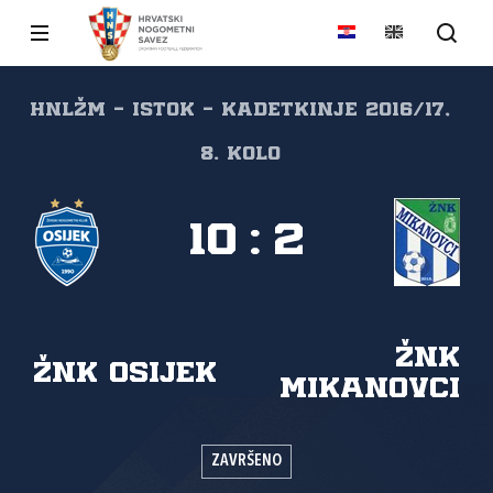
HNLŽM - ISTOK - KADETKINJE 2016/17,
8. kolo
10
:
2
ŽNK
ŽNK Osijek
Mikanovci
ZAVRŠENO