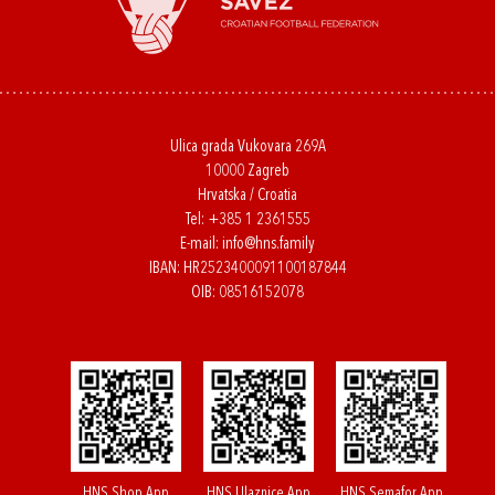
Ulica grada Vukovara 269A
10000 Zagreb
Hrvatska / Croatia
Tel:
+385 1 2361555
E-mail:
info@hns.family
IBAN: HR2523400091100187844
OIB: 08516152078
HNS Shop App
HNS Ulaznice App
HNS Semafor App