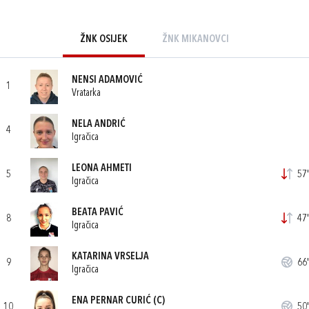
ŽNK OSIJEK
ŽNK MIKANOVCI
NENSI ADAMOVIĆ
1
Vratarka
NELA ANDRIĆ
4
Igračica
LEONA AHMETI
5
57'
Igračica
BEATA PAVIĆ
8
47'
Igračica
KATARINA VRSELJA
9
66'
Igračica
ENA PERNAR CURIĆ
(C)
10
50'