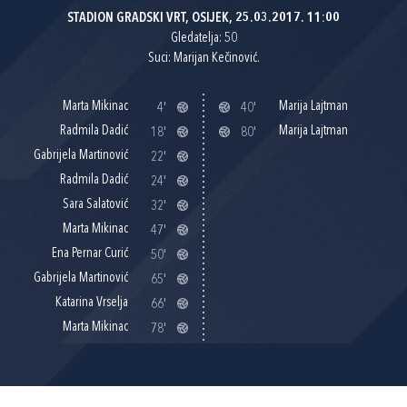
STADION GRADSKI VRT, OSIJEK, 25.03.2017. 11:00
Gledatelja: 50
Suci: Marijan Kečinović.
Marta Mikinac
Marija Lajtman
4'
40'
Radmila Dadić
Marija Lajtman
18'
80'
Gabrijela Martinović
22'
Radmila Dadić
24'
Sara Salatović
32'
Marta Mikinac
47'
Ena Pernar Curić
50'
Gabrijela Martinović
65'
Katarina Vrselja
66'
Marta Mikinac
78'