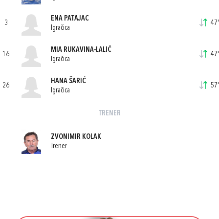
ENA PATAJAC
3
47'
Igračica
MIA RUKAVINA-LALIĆ
16
47'
Igračica
HANA ŠARIĆ
26
57'
Igračica
TRENER
ZVONIMIR KOLAK
Trener