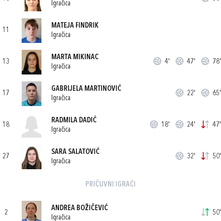
Igračica
MATEJA FINDRIK
11
Igračica
MARTA MIKINAC
13
4'
47'
78'
Igračica
GABRIJELA MARTINOVIĆ
17
22'
65'
Igračica
RADMILA DADIĆ
18
18'
24'
47'
Igračica
SARA SALATOVIĆ
27
32'
50'
Igračica
PRIČUVNI IGRAČI
ANDREA BOŽIČEVIĆ
2
50'
Igračica