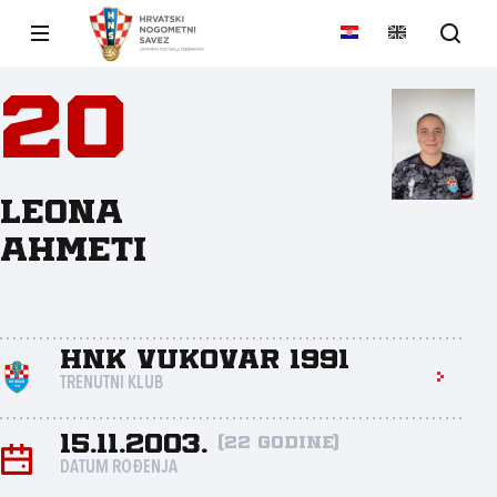
20
Leona
Ahmeti
HNK Vukovar 1991
TRENUTNI KLUB
15.11.2003.
(22 godine)
DATUM ROĐENJA