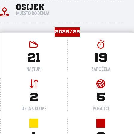
Osijek
MJESTO ROĐENJA
2025/26
21
19
NASTUPI
ZAPOČELA
2
5
UŠLA S KLUPE
POGOTCI