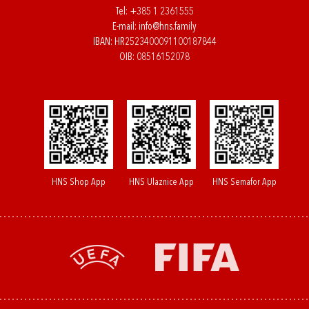
Tel:
+385 1 2361555
E-mail:
info@hns.family
IBAN: HR2523400091100187844
OIB: 08516152078
HNS Shop App
HNS Ulaznice App
HNS Semafor App