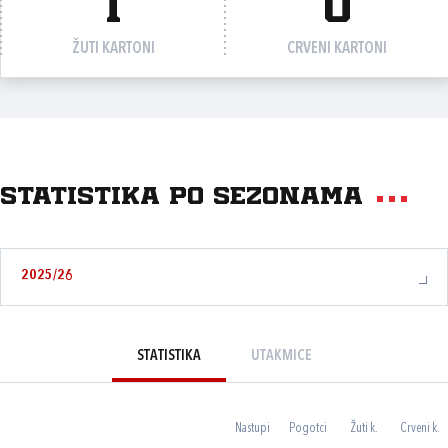
1
0
ŽUTI KARTONI
CRVENI KARTONI
Statistika po sezonama
2025/26
STATISTIKA
UTAKMICE
Nastupi
Pogotci
Žuti k.
Crveni k.