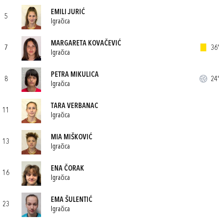
EMILI JURIĆ
5
Igračica
MARGARETA KOVAČEVIĆ
7
36'
Igračica
PETRA MIKULICA
8
24'
Igračica
TARA VERBANAC
11
Igračica
MIA MIŠKOVIĆ
13
Igračica
ENA ČORAK
16
Igračica
EMA ŠULENTIĆ
23
Igračica