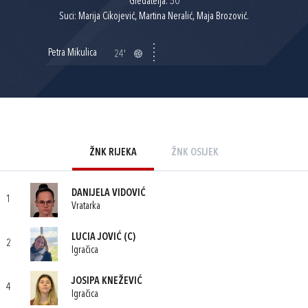
Gledatelja: 50
Suci: Marija Cikojević, Martina Neralić, Maja Brozović.
Petra Mikulica
24'
ŽNK RIJEKA
ŽNK OSIJEK
DANIJELA VIDOVIĆ
1
Vratarka
LUCIA JOVIĆ
(C)
2
Igračica
JOSIPA KNEŽEVIĆ
4
Igračica