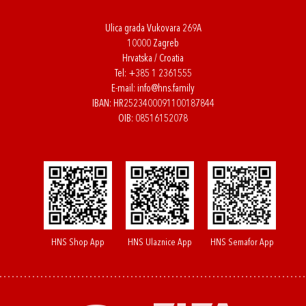
Ulica grada Vukovara 269A
10000 Zagreb
Hrvatska / Croatia
Tel:
+385 1 2361555
E-mail:
info@hns.family
IBAN: HR2523400091100187844
OIB: 08516152078
HNS Shop App
HNS Ulaznice App
HNS Semafor App