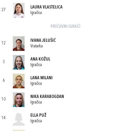
LAURA VLASTELICA
27
Igračica
PRIČUVNI IGRAČI
IVANA JELUŠIĆ
12
Vratarka
ANA KOŽUL
3
Igračica
LANA MILANI
6
Igračica
NIKA KARABOGDAN
10
Igračica
ELLA PUŽ
14
Igračica