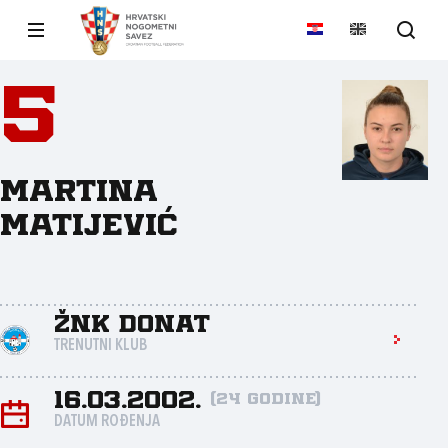
5
Martina
Matijević
ŽNK Donat
TRENUTNI KLUB
16.03.2002.
(24 godine)
DATUM ROĐENJA