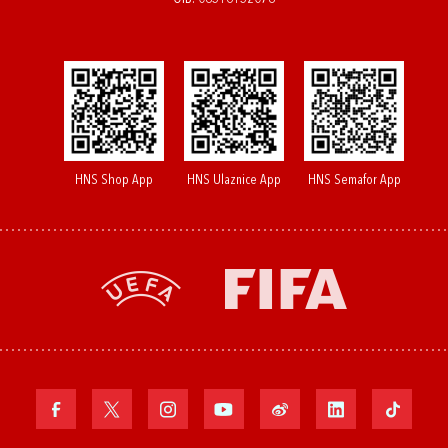
HNS Shop App
HNS Ulaznice App
HNS Semafor App