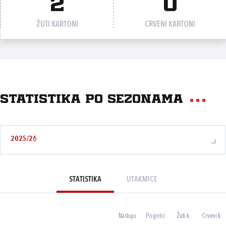
2
0
ŽUTI KARTONI
CRVENI KARTONI
Statistika po sezonama
2025/26
STATISTIKA
UTAKMICE
Nastupi
Pogotci
Žuti k.
Crveni k.