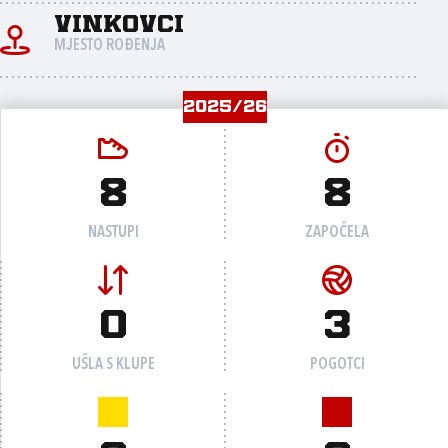
Vinkovci
MJESTO ROĐENJA
2025/26
8
8
NASTUPI
ZAPOČELA
0
3
UŠLA S KLUPE
POGOTCI