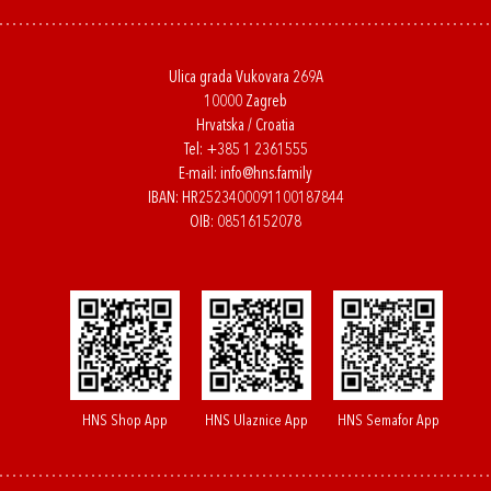
Ulica grada Vukovara 269A
10000 Zagreb
Hrvatska / Croatia
Tel:
+385 1 2361555
E-mail:
info@hns.family
IBAN: HR2523400091100187844
OIB: 08516152078
HNS Shop App
HNS Ulaznice App
HNS Semafor App