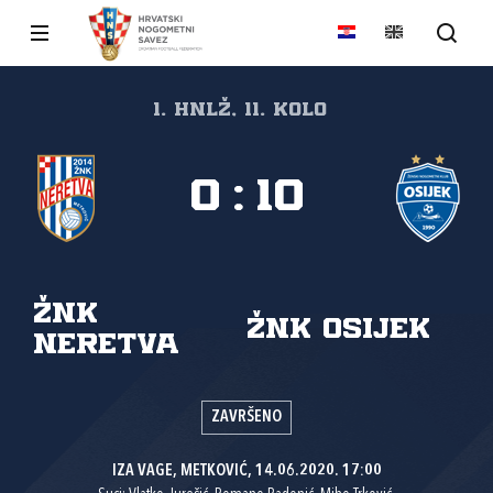
1. HNLŽ, 11. kolo
0
:
10
ŽNK
ŽNK Osijek
Neretva
ZAVRŠENO
IZA VAGE, METKOVIĆ, 14.06.2020. 17:00