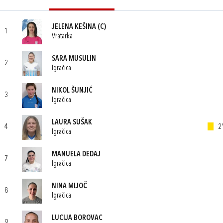
JELENA KEŠINA
(C)
1
Vratarka
SARA MUSULIN
2
Igračica
NIKOL ŠUNJIĆ
3
Igračica
LAURA SUŠAK
4
2'
Igračica
MANUELA DEDAJ
7
Igračica
NINA MIJOČ
8
Igračica
LUCIJA BOROVAC
9