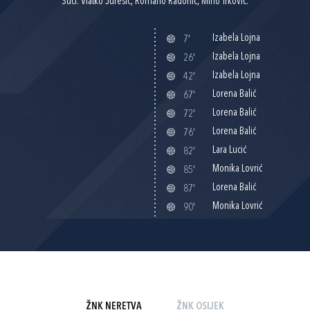
Suci: Vlatko Jurešić, Romano Radonić, Miho Trković.
Izabela Lojna
7'
Izabela Lojna
26'
Izabela Lojna
42'
Lorena Balić
67'
Lorena Balić
72'
Lorena Balić
76'
Lara Lucić
82'
Monika Lovrić
85'
Lorena Balić
87'
Monika Lovrić
90'
ŽNK NERETVA
ŽNK OSIJEK