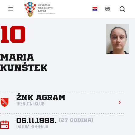
10
Maria
Kunštek
ŽNK Agram
TRENUTNI KLUB
06.11.1998.
(27 godina)
DATUM ROĐENJA