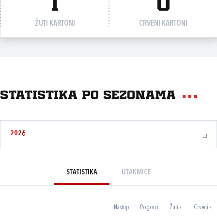
1
0
ŽUTI KARTONI
CRVENI KARTONI
Statistika po sezonama
2026
STATISTIKA
UTAKMICE
Nastupi
Pogotci
Žuti k.
Crveni k.