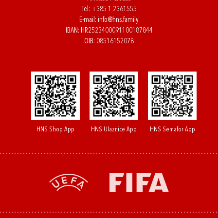
Tel:
+385 1 2361555
E-mail:
info@hns.family
IBAN: HR2523400091100187844
OIB: 08516152078
HNS Shop App
HNS Ulaznice App
HNS Semafor App