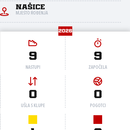
Našice
MJESTO ROĐENJA
2026
9
9
NASTUPI
ZAPOČELA
0
0
UŠLA S KLUPE
POGOTCI