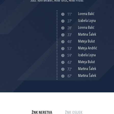
Suci: Toni Bešker, Ante Grčić, Ante Proso.
Lorena Balić
11'
Izabela Lojna
27'
Lorena Balić
28'
Martina Šalek
33'
Mateja Bulut
48'
Mateja Andrlić
53'
Izabela Lojna
59'
Mateja Bulut
63'
Martina Šalek
72'
Martina Šalek
87'
ŽNK NERETVA
ŽNK OSIJEK