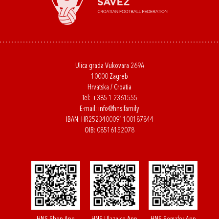
Ulica grada Vukovara 269A
10000 Zagreb
Hrvatska / Croatia
Tel:
+385 1 2361555
E-mail:
info@hns.family
IBAN: HR2523400091100187844
OIB: 08516152078