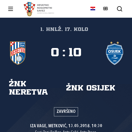
1. HNLŽ, 17. kolo
0
:
10
ŽNK
ŽNK Osijek
Neretva
ZAVRŠENO
IZA VAGE, METKOVIĆ, 13.05.2018. 10:30