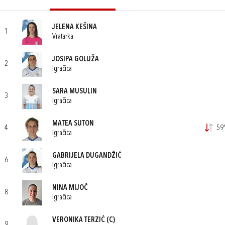
JELENA KEŠINA
1
Vratarka
JOSIPA GOLUŽA
2
Igračica
SARA MUSULIN
3
Igračica
MATEA SUTON
4
59'
Igračica
GABRIJELA DUGANDŽIĆ
6
Igračica
NINA MIJOČ
8
Igračica
VERONIKA TERZIĆ
(C)
9