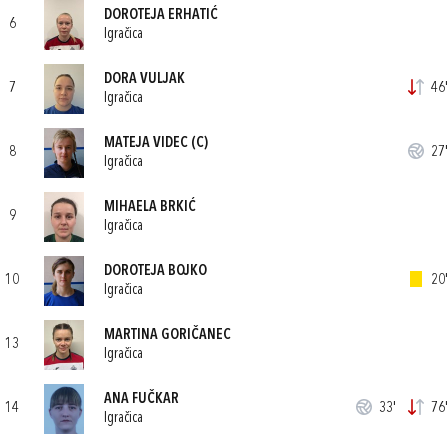
DOROTEJA ERHATIĆ
6
Igračica
DORA VULJAK
7
46'
Igračica
MATEJA VIDEC
(C)
8
27'
Igračica
MIHAELA BRKIĆ
9
Igračica
DOROTEJA BOJKO
10
20'
Igračica
MARTINA GORIČANEC
13
Igračica
ANA FUČKAR
14
33'
76'
Igračica