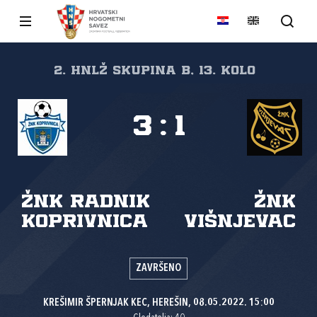
2. HNLŽ Skupina B, 13. kolo
3
:
1
ŽNK Radnik
ŽNK
Koprivnica
Višnjevac
ZAVRŠENO
KREŠIMIR ŠPERNJAK KEC, HEREŠIN, 08.05.2022. 15:00