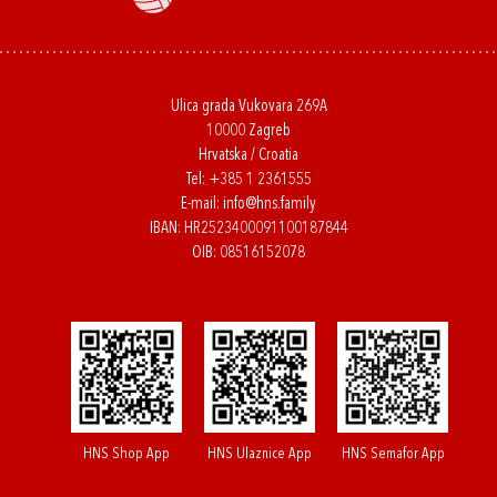
Ulica grada Vukovara 269A
10000 Zagreb
Hrvatska / Croatia
Tel:
+385 1 2361555
E-mail:
info@hns.family
IBAN: HR2523400091100187844
OIB: 08516152078
HNS Shop App
HNS Ulaznice App
HNS Semafor App