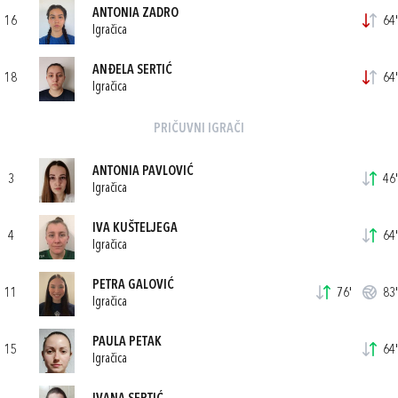
ANTONIA ZADRO
16
64'
Igračica
ANĐELA SERTIĆ
18
64'
Igračica
PRIČUVNI IGRAČI
ANTONIA PAVLOVIĆ
3
46'
Igračica
IVA KUŠTELJEGA
4
64'
Igračica
PETRA GALOVIĆ
11
76'
83'
Igračica
PAULA PETAK
15
64'
Igračica