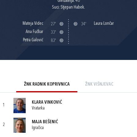
Gledatelja: 40
Suci: Stjepan Habek.
Mateja Videc
Laura Lončar
27'
34'
Ana Fučkar
33'
Petra Galović
83'
ŽNK RADNIK KOPRIVNICA
ŽNK VIŠNJEVAC
KLARA VINKOVIĆ
1
Vratarka
MAJA BEŠENIĆ
2
Igračica