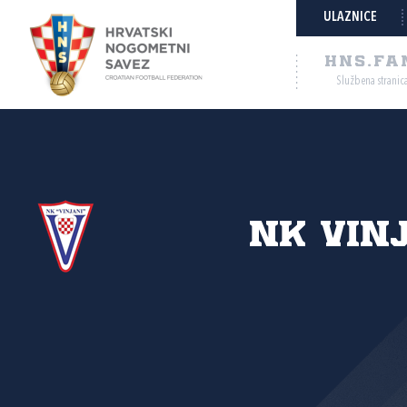
ULAZNICE
HNS.FA
Službena stranic
NK Vin