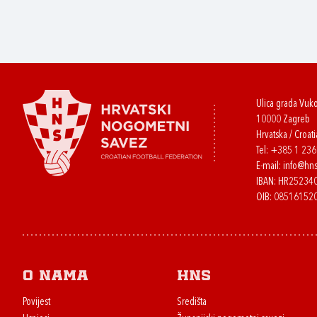
Ulica grada Vuk
10000 Zagreb
Hrvatska / Croati
Tel:
+385 1 23
E-mail:
info@hns
IBAN: HR2523
OIB: 08516152
O nama
HNS
Povijest
Središta