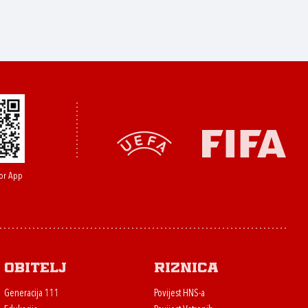
or App
Obitelj
Riznica
Generacija 111
Povijest HNS-a