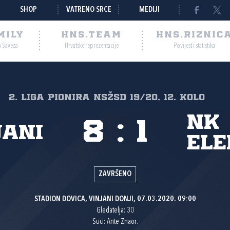
SHOP
VATRENO SRCE
MEDIJI
MILY
HNS.TEAM
HNS.RIZNIC
a Saveza
Hrvatske reprezentacije
Povijest i statistika
2. liga pionira NSŽSD 19/20, 12. kolo
NK
8
:
1
jani
Ele
ZAVRŠENO
STADION DOVICA, VINJANI DONJI, 07.03.2020. 09:00
Gledatelja: 30
Suci: Ante Znaor.