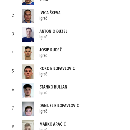
Vratar
IVICA ŠKEVA
2
Igrač
ANTONIO ĐUZEL
3
Igrač
JOSIP RUDEŽ
4
Igrač
ROKO BILOPAVLOVIĆ
5
Igrač
STANKO BULJAN
6
Igrač
DANIJEL BILOPAVLOVIĆ
7
Igrač
MARKO ARAČIĆ
8