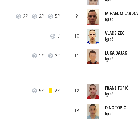
Igrač
MIHAEL MILARDO
22'
35'
53'
9
Igrač
VLADE ZEC
3'
10
Igrač
LUKA DAJAK
16'
20'
11
Igrač
FRANE TOPIĆ
55'
65'
12
Igrač
DINO TOPIĆ
18
Igrač