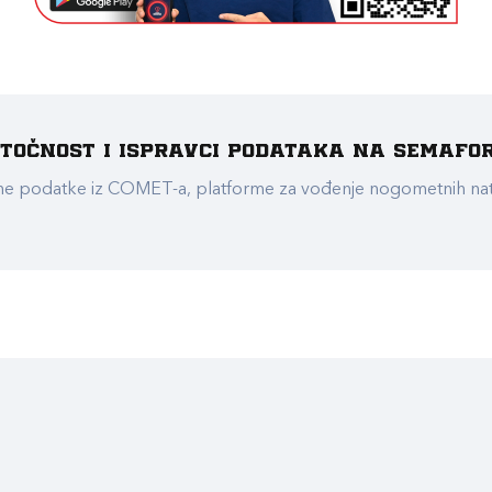
e točnost i ispravci podataka na Semafo
ualne podatke iz COMET-a, platforme za vođenje nogometnih n