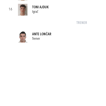
TONI AJDUK
16
Igrač
TRENER
ANTE LONČAR
Trener