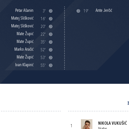
Petar Ašanin
Ante Jerčić
3'
19'
Matej Slišković
16'
Matej Slišković
20'
Mate Župić
22'
Mate Župić
35'
Marko Aračić
52'
Mate Župić
53'
Ivan Klapirić
55'
NIKOLA VUKUŠIĆ
1