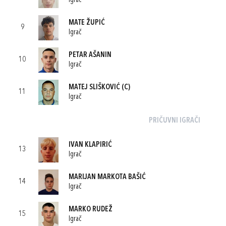
Igrač
MATE ŽUPIĆ
9
Igrač
PETAR AŠANIN
10
Igrač
MATEJ SLIŠKOVIĆ
(C)
11
Igrač
PRIČUVNI IGRAČI
IVAN KLAPIRIĆ
13
Igrač
MARIJAN MARKOTA BAŠIĆ
14
Igrač
MARKO RUDEŽ
15
Igrač