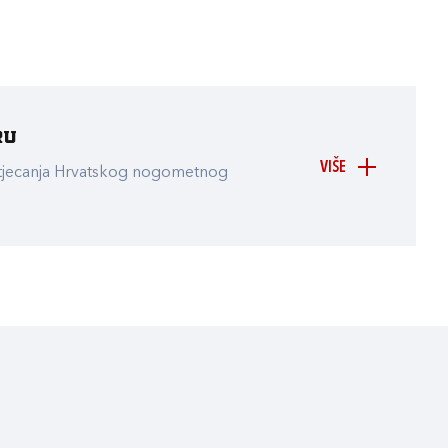
ru
VIŠE
atjecanja Hrvatskog nogometnog