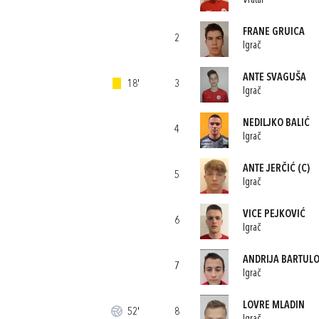
Vratar
FRANE GRUICA
2
Igrač
ANTE SVAGUŠA
18'
3
Igrač
NEDILJKO BALIĆ
4
Igrač
ANTE JERČIĆ
(C)
5
Igrač
VICE PEJKOVIĆ
6
Igrač
ANDRIJA BARTULO
7
Igrač
LOVRE MLADIN
52'
8