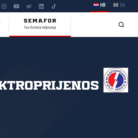
HR
EN
A
SEMAFOR
Sva domaća natjecanja
ktroprijenos