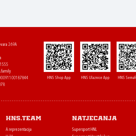
ovara 269A
a
61555
.family
HNS Shop App
HNS Ulaznice App
HNS Semaf
400091100187844
078
HNS.team
Natjecanja
A reprezentacija
Supersport HNL