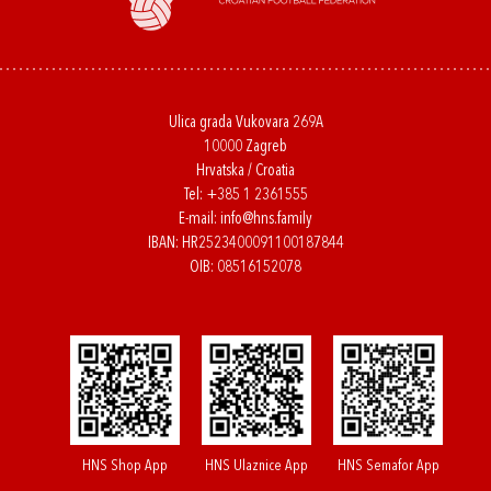
Ulica grada Vukovara 269A
10000 Zagreb
Hrvatska / Croatia
Tel:
+385 1 2361555
E-mail:
info@hns.family
IBAN: HR2523400091100187844
OIB: 08516152078
HNS Shop App
HNS Ulaznice App
HNS Semafor App