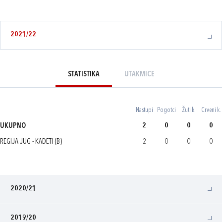
2021/22
STATISTIKA
UTAKMICE
Nastupi
Pogotci
Žuti k.
Crveni k.
UKUPNO
2
0
0
0
REGIJA JUG - KADETI (B)
2
0
0
0
2020/21
2019/20