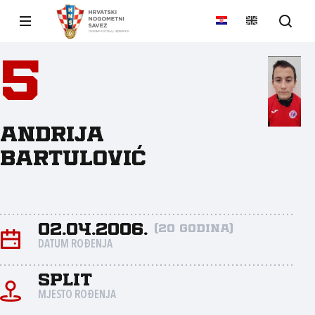
5
Andrija
Bartulović
02.04.2006.
(20 godina)
DATUM ROĐENJA
Split
MJESTO ROĐENJA