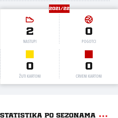
2021/22
2
0
NASTUPI
POGOTCI
0
0
ŽUTI KARTONI
CRVENI KARTONI
Statistika po sezonama