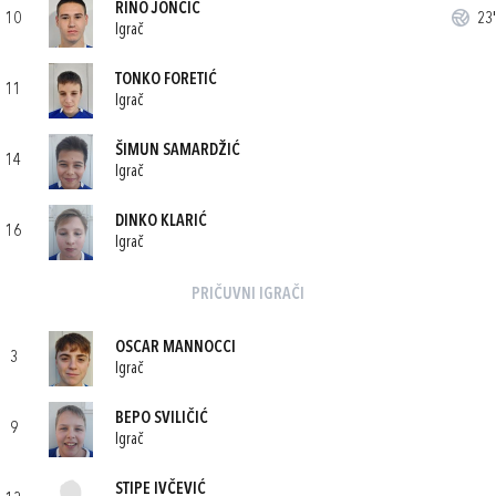
RINO JONČIĆ
10
23'
Igrač
TONKO FORETIĆ
11
Igrač
ŠIMUN SAMARDŽIĆ
14
Igrač
DINKO KLARIĆ
16
Igrač
PRIČUVNI IGRAČI
OSCAR MANNOCCI
3
Igrač
BEPO SVILIČIĆ
9
Igrač
STIPE IVČEVIĆ