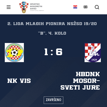
2. liga mlađih pionira NSŽSD 19/20
"B", 4. kolo
1
:
6
HBDNK
NK Vis
Mosor-
Sveti Jure
ZAVRŠENO