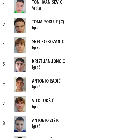
TONI IVANIŠEVIĆ
1
Vratar
TOMA PODUJE
(C)
2
Igrač
SREĆKO BOŽANIĆ
4
Igrač
KRISTIJAN JONČIĆ
5
Igrač
ANTONIO RADIĆ
6
Igrač
VITO LUKŠIĆ
7
Igrač
ANTONIO ŽIŽIĆ
8
Igrač