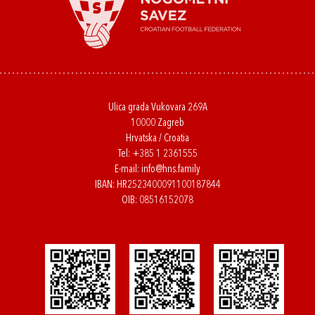
Ulica grada Vukovara 269A
10000 Zagreb
Hrvatska / Croatia
Tel:
+385 1 2361555
E-mail:
info@hns.family
IBAN: HR2523400091100187844
OIB: 08516152078