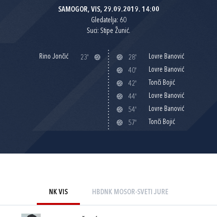
SAMOGOR, VIS, 29.09.2019. 14:00
Gledatelja: 60
Suci: Stipe Žunić.
Rino Jončić
Lovre Banović
23'
28'
Lovre Banović
40'
Tonči Bojić
42'
Lovre Banović
44'
Lovre Banović
54'
Tonči Bojić
57'
NK VIS
HBDNK MOSOR-SVETI JURE