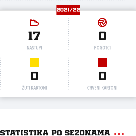
2021/22
17
0
NASTUPI
POGOTCI
0
0
ŽUTI KARTONI
CRVENI KARTONI
Statistika po sezonama