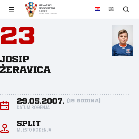
23
Josip
Žeravica
29.05.2007.
(19 godina)
DATUM ROĐENJA
Split
MJESTO ROĐENJA