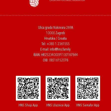
Ulica grada Vukovara 269A
10000 Zagreb
Hrvatska / Croatia
Tel:
+385 1 2361555
E-mail:
info@hns.family
IBAN: HR2523400091100187844
OIB: 08516152078
HNS Shop App
HNS Ulaznice App
HNS Semafor App