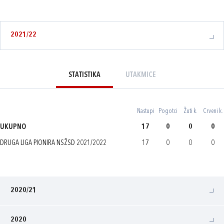
2021/22
STATISTIKA
UTAKMICE
Nastupi
Pogotci
Žuti k.
Crveni k.
UKUPNO
17
0
0
0
DRUGA LIGA PIONIRA NSŽSD 2021/2022
17
0
0
0
2020/21
2020