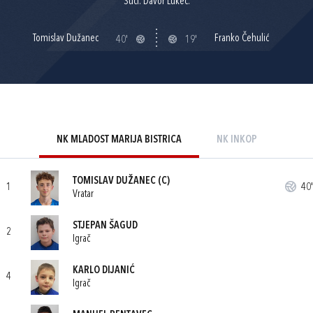
Suci: Davor Lukec.
Tomislav Dužanec
Franko Čehulić
40'
19'
NK MLADOST MARIJA BISTRICA
NK INKOP
TOMISLAV DUŽANEC
(C)
1
40'
Vratar
STJEPAN ŠAGUD
2
Igrač
KARLO DIJANIĆ
4
Igrač