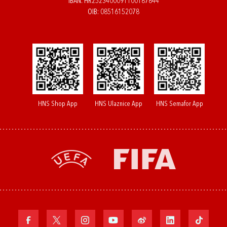
IBAN: HR2523400091100187844
OIB: 08516152078
HNS Shop App
HNS Ulaznice App
HNS Semafor App