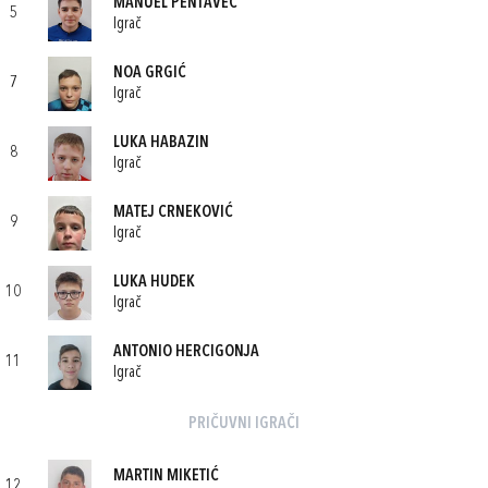
MANUEL PENTAVEC
5
Igrač
NOA GRGIĆ
7
Igrač
LUKA HABAZIN
8
Igrač
MATEJ CRNEKOVIĆ
9
Igrač
LUKA HUDEK
10
Igrač
ANTONIO HERCIGONJA
11
Igrač
PRIČUVNI IGRAČI
MARTIN MIKETIĆ
12