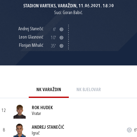
STADION VARTEKS, VARAŽDIN, 11.06.2021. 18:30
Suci: Goran Babić.
Andrej Stanečić
6'
Leon Glasnović
10'
Florijan Mihalić
35'
NK VARAŽDIN
NK BJELOVAR
ROK HUDEK
12
Vratar
ANDREJ STANEČIĆ
8
6'
Igrač