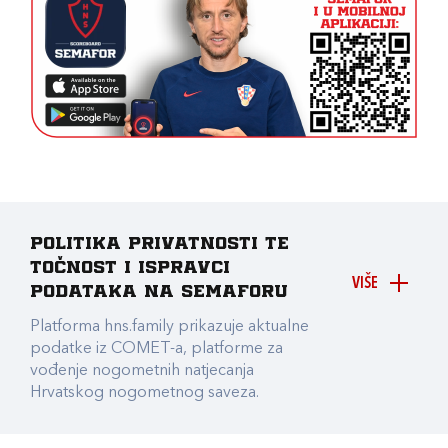
Politika privatnosti te
točnost i ispravci
VIŠE
podataka na Semaforu
Platforma hns.family prikazuje aktualne
podatke iz COMET-a, platforme za
vođenje nogometnih natjecanja
Hrvatskog nogometnog saveza.