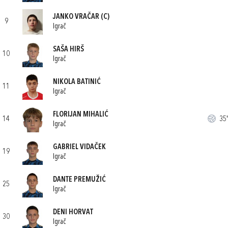
JANKO VRAČAR
(C)
9
Igrač
SAŠA HIRŠ
10
Igrač
NIKOLA BATINIĆ
11
Igrač
FLORIJAN MIHALIĆ
14
35'
Igrač
GABRIEL VIDAČEK
19
Igrač
DANTE PREMUŽIĆ
25
Igrač
DENI HORVAT
30
Igrač