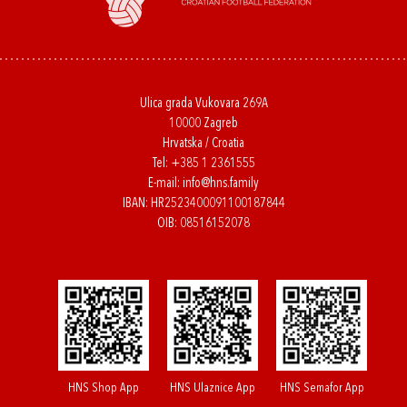
Ulica grada Vukovara 269A
10000 Zagreb
Hrvatska / Croatia
Tel:
+385 1 2361555
E-mail:
info@hns.family
IBAN: HR2523400091100187844
OIB: 08516152078
HNS Shop App
HNS Ulaznice App
HNS Semafor App