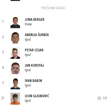
PRIČUVNI IGRAČI
JONA BERGER
1
Vratar
ANDRIJA ŠURBEK
2
Igrač
PETAR CESAR
5
Igrač
JAN KOROTAJ
6
Igrač
IVAN BABOK
7
Igrač
LEON GLASNOVIĆ
21
10'
Igrač