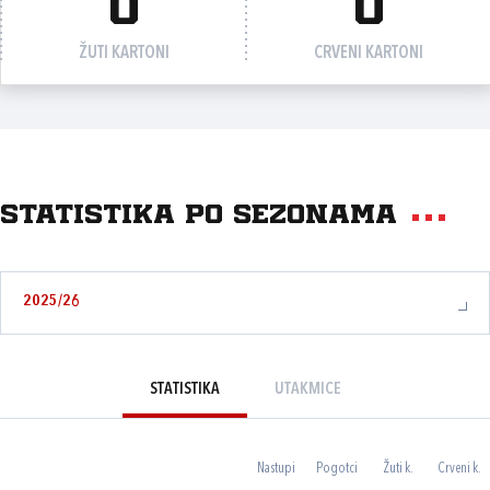
0
0
ŽUTI KARTONI
CRVENI KARTONI
Statistika po sezonama
2025/26
STATISTIKA
UTAKMICE
Nastupi
Pogotci
Žuti k.
Crveni k.