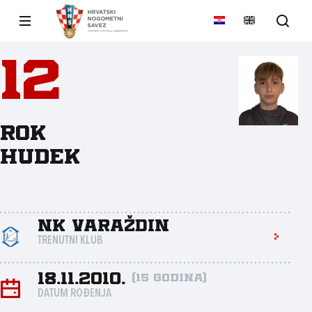
12
Rok
Hudek
NK Varaždin
TRENUTNI KLUB
18.11.2010.
(15 godina)
DATUM ROĐENJA