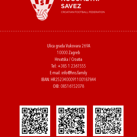
Ulica grada Vukovara 269A
10000 Zagreb
Hrvatska / Croatia
Tel:
+385 1 2361555
E-mail:
info@hns.family
IBAN: HR2523400091100187844
OIB: 08516152078