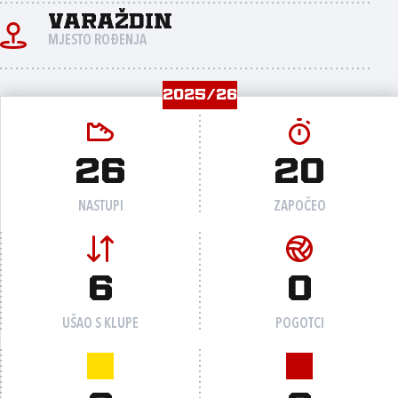
Varaždin
MJESTO ROĐENJA
2025/26
26
20
NASTUPI
ZAPOČEO
6
0
UŠAO S KLUPE
POGOTCI