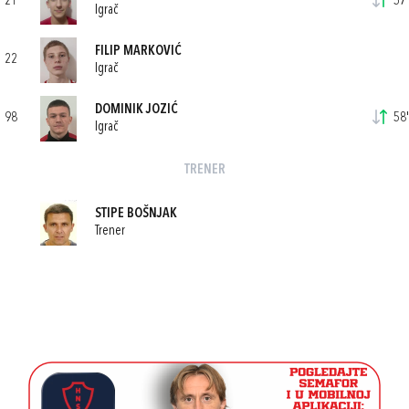
21
57'
Igrač
FILIP MARKOVIĆ
22
Igrač
DOMINIK JOZIĆ
98
58'
Igrač
TRENER
STIPE BOŠNJAK
Trener