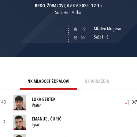
BRDO, ŽDRALOVI, 09.09.2023. 12:15
Suci: Pero Miškić.
Mladen Mrnjavac
19'
Saša Hirš
55'
NK MLADOST ŽDRALOVI
NK VARAŽDIN
LUKA BERTEK
40
36'
Vratar
EMANUEL ĆURIĆ
3
Igrač