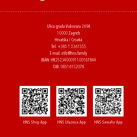
Ulica grada Vukovara 269A
10000 Zagreb
Hrvatska / Croatia
Tel:
+385 1 2361555
E-mail:
info@hns.family
IBAN: HR2523400091100187844
OIB: 08516152078
HNS Shop App
HNS Ulaznice App
HNS Semafor App