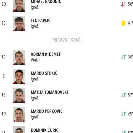
MIHAEL RADONIĆ
20
58'
Igrač
TEO PAVLIĆ
25
41'
Igrač
PRIČUVNI IGRAČI
ADRIAN KIĐEMET
13
36'
Vratar
MARKO ŠTOKIĆ
2
Igrač
MATIJA TOMANOVSKI
15
57'
Igrač
MARKO PERKOVIĆ
19
65'
Igrač
DOMINIK ĆURIĆ