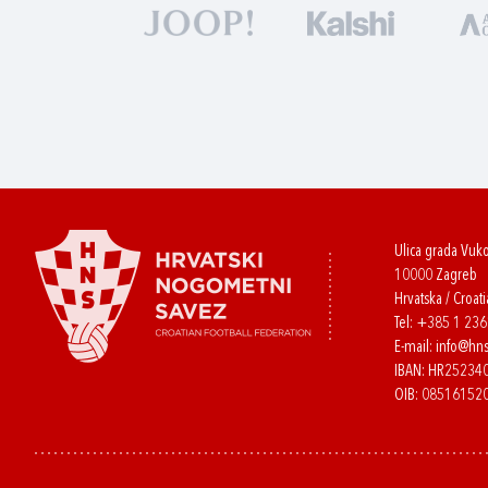
Ulica grada Vuk
10000 Zagreb
Hrvatska / Croati
Tel:
+385 1 23
E-mail:
info@hns
IBAN: HR2523
OIB: 08516152