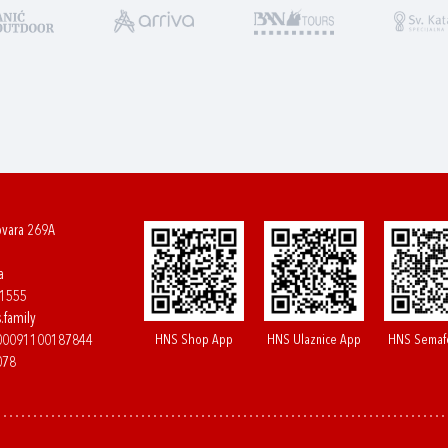
ovara 269A
a
61555
.family
HNS Shop App
HNS Ulaznice App
HNS Semaf
400091100187844
078