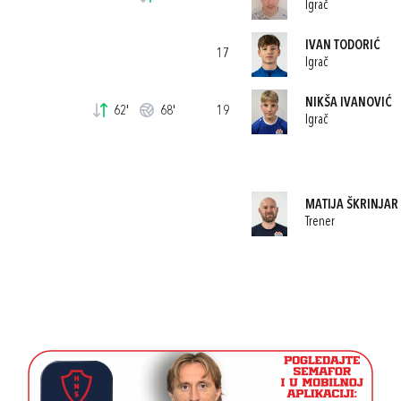
Igrač
IVAN TODORIĆ
17
Igrač
NIKŠA IVANOVIĆ
62'
68'
19
Igrač
MATIJA ŠKRINJAR
Trener