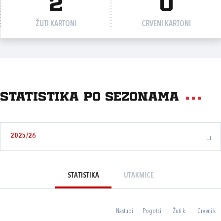
2
0
ŽUTI KARTONI
CRVENI KARTONI
Statistika po sezonama
2025/26
STATISTIKA
UTAKMICE
Nastupi
Pogotci
Žuti k.
Crveni k.