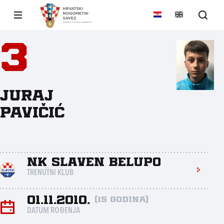
3
Juraj
Pavičić
NK Slaven Belupo
TRENUTNI KLUB
01.11.2010.
(15 godina)
DATUM ROĐENJA