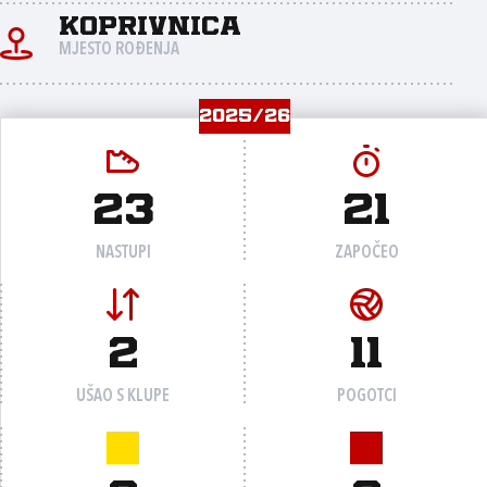
Koprivnica
MJESTO ROĐENJA
2025/26
23
21
NASTUPI
ZAPOČEO
2
11
UŠAO S KLUPE
POGOTCI