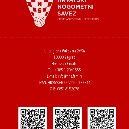
Ulica grada Vukovara 269A
10000 Zagreb
Hrvatska / Croatia
Tel:
+385 1 2361555
E-mail:
info@hns.family
IBAN: HR2523400091100187844
OIB: 08516152078