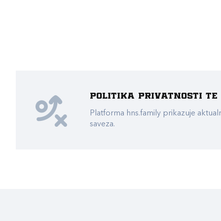
Politika privatnosti t
Platforma hns.family prikazuje akt
saveza.