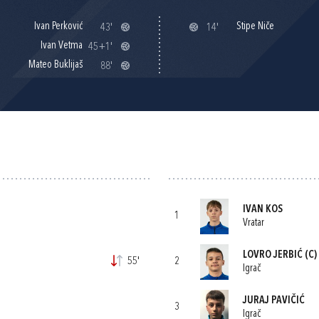
Ivan Perković
Stipe Niče
43'
14'
Ivan Vetma
45+1'
Mateo Buklijaš
88'
IVAN KOS
1
Vratar
LOVRO JERBIĆ
(C)
55'
2
Igrač
JURAJ PAVIČIĆ
3
Igrač