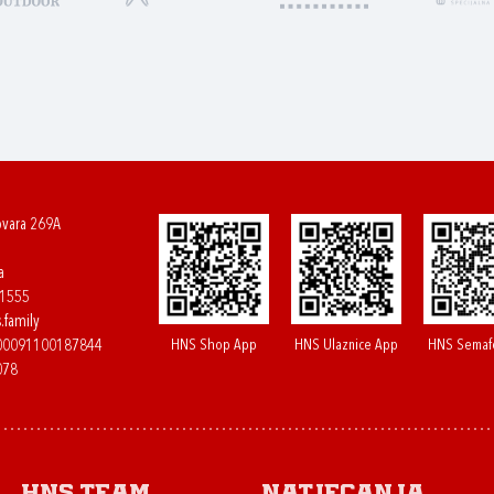
ovara 269A
a
61555
.family
HNS Shop App
HNS Ulaznice App
HNS Semaf
400091100187844
078
HNS.team
Natjecanja