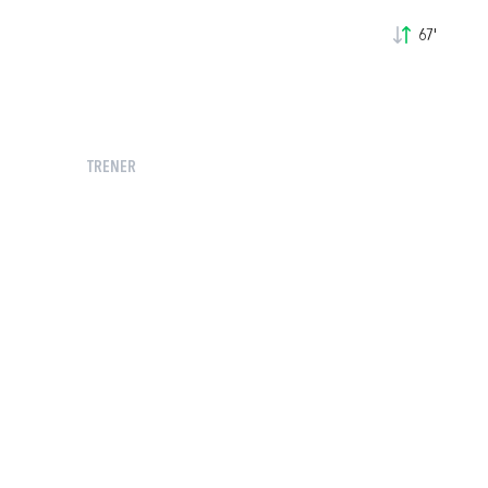
67'
TRENER