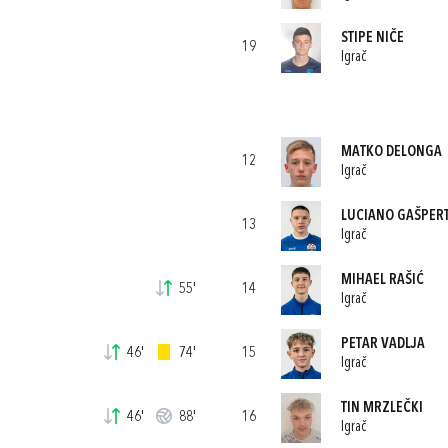
STIPE NIČE
19
Igrač
MATKO DELONGA
12
Igrač
LUCIANO GAŠPER
13
Igrač
MIHAEL RAŠIĆ
55'
14
Igrač
PETAR VADLJA
46'
74'
15
Igrač
TIN MRZLEČKI
46'
88'
16
Igrač