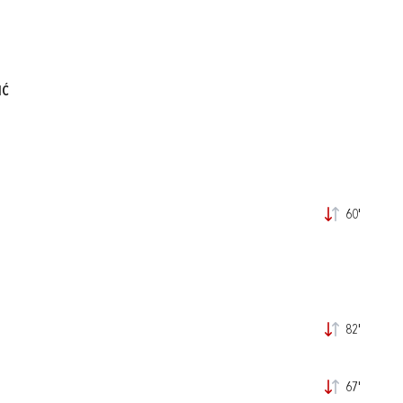
IĆ
60'
82'
67'