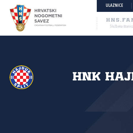
ULAZNICE
HNS.FA
Službena stranic
HNK Haj