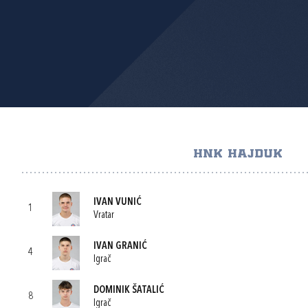
HNK HAJDUK
IVAN VUNIĆ
1
Vratar
IVAN GRANIĆ
4
Igrač
DOMINIK ŠATALIĆ
8
Igrač