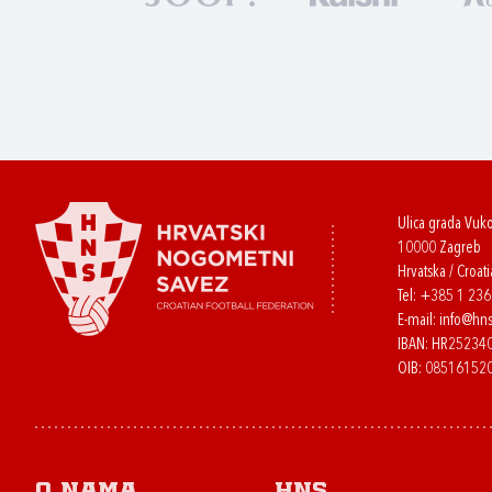
Ulica grada Vuk
10000 Zagreb
Hrvatska / Croati
Tel:
+385 1 23
E-mail:
info@hns
IBAN: HR2523
OIB: 08516152
O nama
HNS