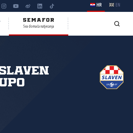
HR
EN
A
SEMAFOR
Sva domaća natjecanja
Slaven
upo