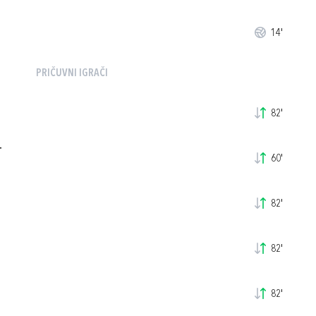
14'
PRIČUVNI IGRAČI
82'
T
60'
82'
82'
82'