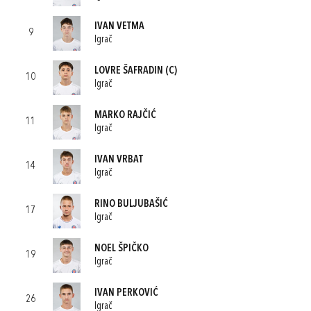
IVAN VETMA
9
Igrač
LOVRE ŠAFRADIN
(C)
10
Igrač
MARKO RAJČIĆ
11
Igrač
IVAN VRBAT
14
Igrač
RINO BULJUBAŠIĆ
17
Igrač
NOEL ŠPIČKO
19
Igrač
IVAN PERKOVIĆ
26
Igrač