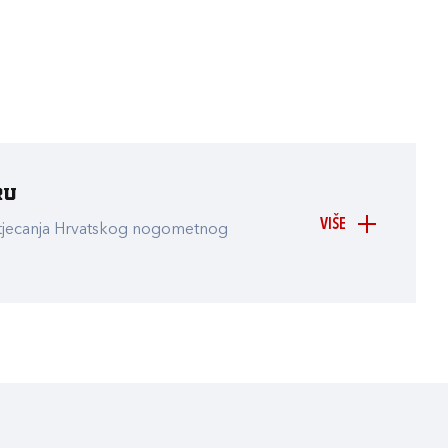
ru
VIŠE
atjecanja Hrvatskog nogometnog