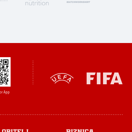
or App
Obitelj
Riznica