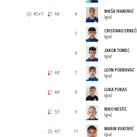
NIKŠA IVANOVIĆ
45+1'
46'
4
Igrač
CRISTIANO ERNEČ
5
Igrač
JAKOB TOMEC
6
Igrač
LEON PODRAVAC
46'
7
Igrač
LUKA POKAS
46'
8
Igrač
NIKO NESTIĆ
55'
9
Igrač
MARIN VUKOVIĆ
43'
11
Igrač