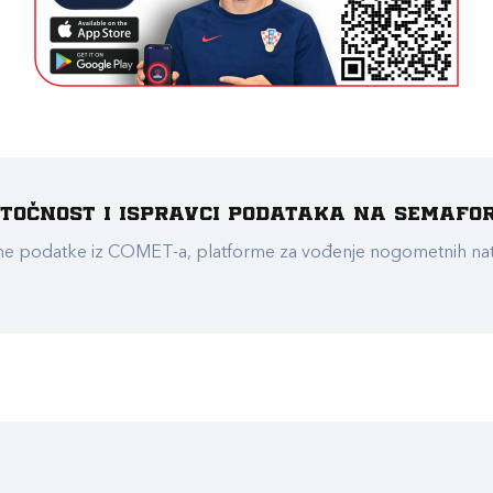
e točnost i ispravci podataka na Semafo
ualne podatke iz COMET-a, platforme za vođenje nogometnih n