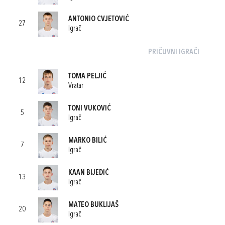
ANTONIO CVJETOVIĆ
27
Igrač
PRIČUVNI IGRAČI
TOMA PELJIĆ
12
Vratar
TONI VUKOVIĆ
5
Igrač
MARKO BILIĆ
7
Igrač
KAAN BIJEDIĆ
13
Igrač
MATEO BUKLIJAŠ
20
Igrač