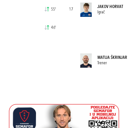
JAKOV HORVAT
55'
17
Igrač
46'
MATIJA ŠKRINJAR
Trener