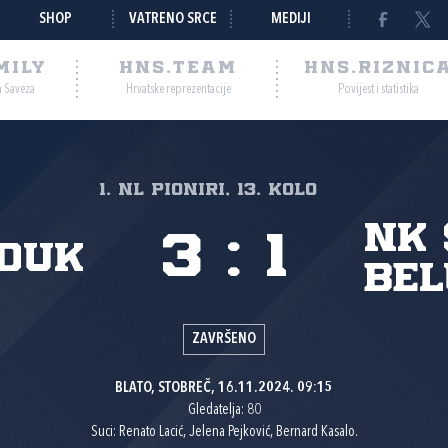
SHOP
VATRENO SRCE
MEDIJI
MILY
HNS.TEAM
HNS.RIZNIC
a Saveza
Hrvatske reprezentacije
Povijest i statistika
1. NL pioniri, 13. kolo
NK 
3
:
1
duk
Bel
ZAVRŠENO
BLATO, STOBREČ, 16.11.2024. 09:15
Gledatelja: 80
Suci: Renato Lacić, Jelena Pejković, Bernard Kasalo.