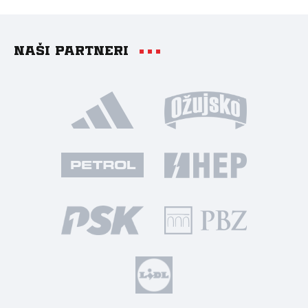
Naši partneri