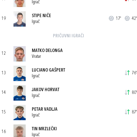
Igrač
STIPE NIČE
19
17'
42'
Igrač
PRIČUVNI IGRAČI
MATKO DELONGA
12
Vratar
LUCIANO GAŠPERT
13
76'
Igrač
JAKOV HORVAT
14
80'
Igrač
PETAR VADLJA
15
87'
Igrač
TIN MRZLEČKI
16
Igrač