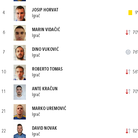
JOSIP HORVAT
4
9'
Igrač
MARIN VIDAČIĆ
6
70'
Igrač
DINO VUKOVIĆ
7
76'
Igrač
ROBERTO TOMAS
10
56'
Igrač
ANTE KRAČUN
11
70'
Igrač
MARKO UREMOVIĆ
21
Igrač
DAVID NOVAK
22
82'
Igrač