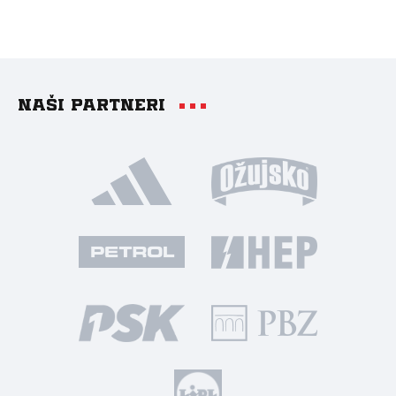
Naši partneri