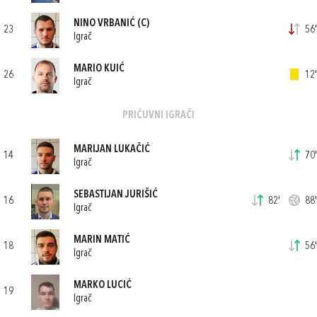
NINO VRBANIĆ
(C)
23
56'
Igrač
MARIO KUIĆ
26
12'
Igrač
PRIČUVNI IGRAČI
MARIJAN LUKAČIĆ
14
70'
Igrač
SEBASTIJAN JURIŠIĆ
16
82'
88'
Igrač
MARIN MATIĆ
18
56'
Igrač
MARKO LUCIĆ
19
Igrač