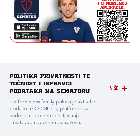
Politika privatnosti te
točnost i ispravci
VIŠE
podataka na Semaforu
Platforma hns.family prikazuje aktualne
podatke iz COMET-a, platforme za
vođenje nogometnih natjecanja
Hrvatskog nogometnog saveza.