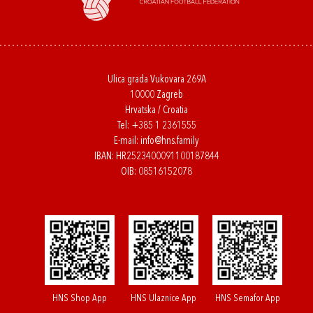
Ulica grada Vukovara 269A
10000 Zagreb
Hrvatska / Croatia
Tel:
+385 1 2361555
E-mail:
info@hns.family
IBAN: HR2523400091100187844
OIB: 08516152078
HNS Shop App
HNS Ulaznice App
HNS Semafor App