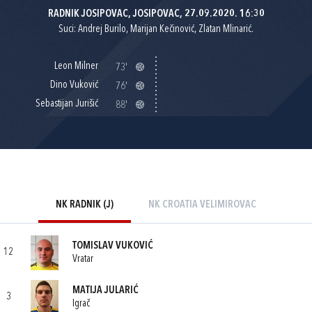
RADNIK JOSIPOVAC, JOSIPOVAC, 27.09.2020. 16:30
Suci: Andrej Burilo, Marijan Kečinović, Zlatan Mlinarić.
Leon Milner
73'
Dino Vuković
76'
Sebastijan Jurišić
88'
NK RADNIK (J)
NK CROATIA VELIMIROVAC
TOMISLAV VUKOVIĆ
12
Vratar
MATIJA JULARIĆ
3
Igrač