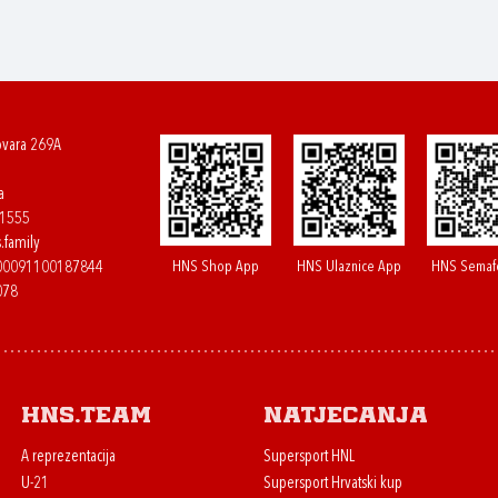
ovara 269A
a
61555
.family
HNS Shop App
HNS Ulaznice App
HNS Semaf
400091100187844
078
HNS.team
Natjecanja
A reprezentacija
Supersport HNL
U-21
Supersport Hrvatski kup