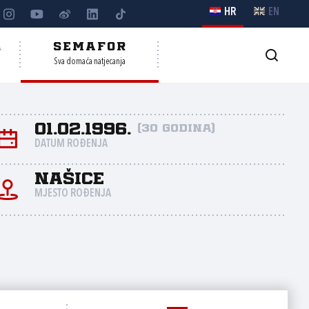
HR
EN
A
SEMAFOR
Sva domaća natjecanja
01.02.1996.
(30 godina)
DATUM ROĐENJA
Našice
MJESTO ROĐENJA