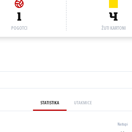
1
4
POGOTCI
ŽUTI KARTONI
STATISTIKA
UTAKMICE
Nastupi