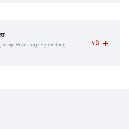
ru
VIŠE
atjecanja Hrvatskog nogometnog