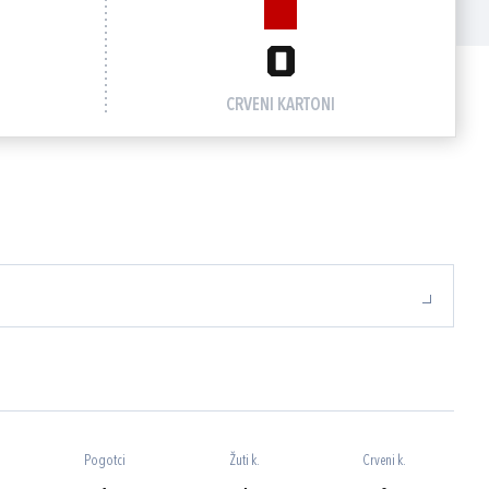
0
CRVENI KARTONI
Pogotci
Žuti k.
Crveni k.