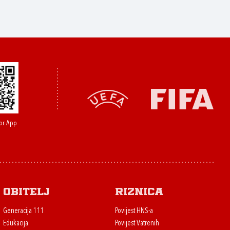
or App
Obitelj
Riznica
Generacija 111
Povijest HNS-a
Edukacija
Povijest Vatrenih