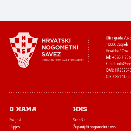
Ulica grada Vuk
10000 Zagreb
Hrvatska / Croati
Tel:
+385 1 23
E-mail:
info@hns
IBAN: HR2523
OIB: 08516152
O nama
HNS
Povijest
Središta
Uspjesi
Županijski nogometni savezi