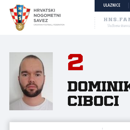
ULAZNICE
HNS.FA
Službena stranic
2
Domini
Ciboci