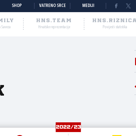
SHOP
VATRENO SRCE
MEDIJI
MILY
HNS.TEAM
HNS.RIZNIC
a Saveza
Hrvatske reprezentacije
Povijest i statistika
k
2022/23