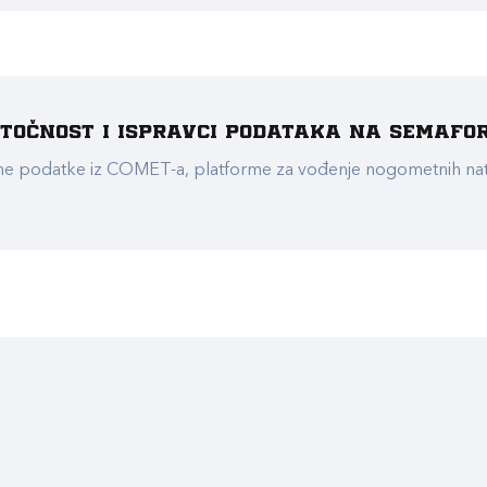
e točnost i ispravci podataka na Semafo
ualne podatke iz COMET-a, platforme za vođenje nogometnih n