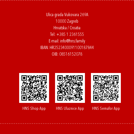
Ulica grada Vukovara 269A
10000 Zagreb
Hrvatska / Croatia
Tel:
+385 1 2361555
E-mail:
info@hns.family
IBAN: HR2523400091100187844
OIB: 08516152078
HNS Shop App
HNS Ulaznice App
HNS Semafor App