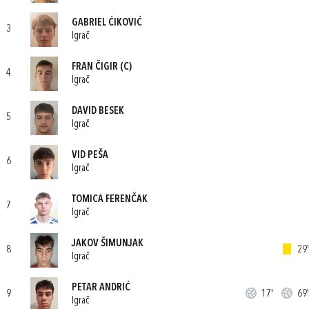
GABRIEL ĆIKOVIĆ
3
Igrač
FRAN ČIGIR
(C)
4
Igrač
DAVID BESEK
5
Igrač
VID PEŠA
6
Igrač
TOMICA FERENČAK
7
Igrač
JAKOV ŠIMUNJAK
8
29'
Igrač
PETAR ANDRIĆ
9
17'
69'
Igrač