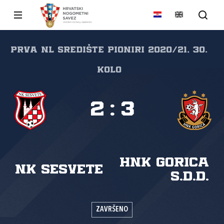
Prva NL Središte pioniri 2020/21, 30.
kolo
2
:
3
HNK Gorica
NK Sesvete
s.d.d.
ZAVRŠENO