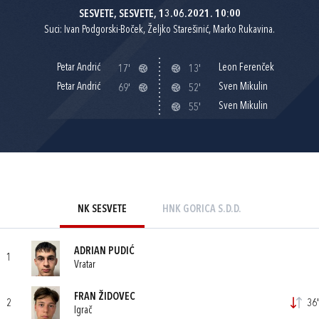
SESVETE, SESVETE, 13.06.2021. 10:00
Suci: Ivan Podgorski-Boček, Željko Starešinić, Marko Rukavina.
Petar Andrić
Leon Ferenček
17'
13'
Petar Andrić
Sven Mikulin
69'
52'
Sven Mikulin
55'
NK SESVETE
HNK GORICA S.D.D.
ADRIAN PUDIĆ
1
Vratar
FRAN ŽIDOVEC
2
36'
Igrač