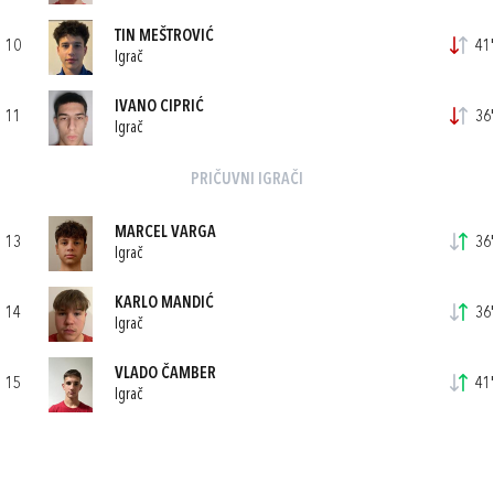
TIN MEŠTROVIĆ
10
41'
Igrač
IVANO CIPRIĆ
11
36'
Igrač
PRIČUVNI IGRAČI
MARCEL VARGA
13
36'
Igrač
KARLO MANDIĆ
14
36'
Igrač
VLADO ČAMBER
15
41'
Igrač