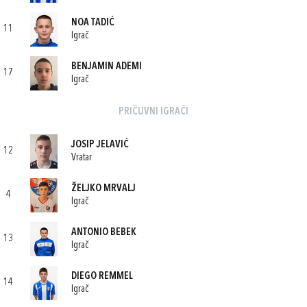
NOA TADIĆ
11
Igrač
BENJAMIN ADEMI
17
Igrač
PRIČUVNI IGRAČI
JOSIP JELAVIĆ
12
Vratar
ŽELJKO MRVALJ
4
Igrač
ANTONIO BEBEK
13
Igrač
DIEGO REMMEL
14
Igrač