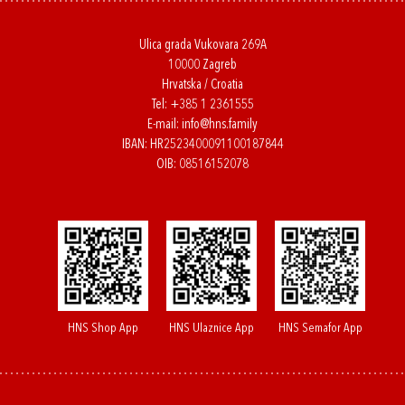
Ulica grada Vukovara 269A
10000 Zagreb
Hrvatska / Croatia
Tel:
+385 1 2361555
E-mail:
info@hns.family
IBAN: HR2523400091100187844
OIB: 08516152078
HNS Shop App
HNS Ulaznice App
HNS Semafor App