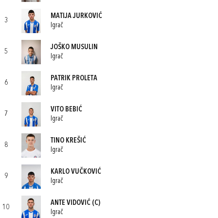
MATIJA JURKOVIĆ
3
Igrač
JOŠKO MUSULIN
5
Igrač
PATRIK PROLETA
6
Igrač
VITO BEBIĆ
7
Igrač
TINO KREŠIĆ
8
Igrač
KARLO VUČKOVIĆ
9
Igrač
ANTE VIDOVIĆ
(C)
10
Igrač