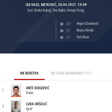
IZA VAGE, METKOVIĆ, 28.04.2021. 10:00
Suci: Dinko Kukulj, Tino Babić, Hrvoje Erceg.
Arijan Džanković
20'
Bruno Pendo
25'
Toni Ruso
57'
NK NERETVA
NK GOŠK-DUBROVNIK 1919
ANTE VIDOJEVIĆ
1
Vratar
LUKA ORŠULIĆ
2
Igrač