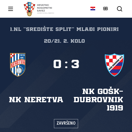
1.NL "SREDIŠTE SPLIT" Mlađi pioniri
20/21, 2. kolo
0
:
3
NK GOŠK-
NK Neretva
Dubrovnik
1919
ZAVRŠENO