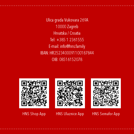
Ulica grada Vukovara 269A
10000 Zagreb
Hrvatska / Croatia
Tel:
+385 1 2361555
E-mail:
info@hns.family
IBAN: HR2523400091100187844
OIB: 08516152078
HNS Shop App
HNS Ulaznice App
HNS Semafor App