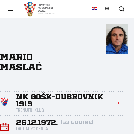
Mario
Maslać
NK GOŠK-Dubrovnik
1919
TRENUTNI KLUB
26.12.1972.
(53 godine)
DATUM ROĐENJA