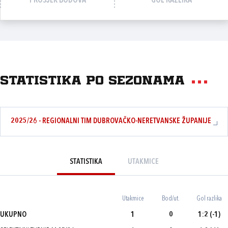
PROSJEK BODOVA
GOL RAZLIKA
Statistika po sezonama
2025/26 - REGIONALNI TIM DUBROVAČKO-NERETVANSKE ŽUPANIJE
STATISTIKA
UTAKMICE
Utakmice
Bod/ut.
Gol razlika
UKUPNO
1
0
1:2 (-1)