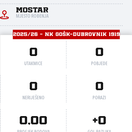
Mostar
MJESTO ROĐENJA
2025/26 - NK GOŠK-DUBROVNIK 1919
0
0
UTAKMICE
POBJEDE
0
0
NERIJEŠENO
PORAZI
0,00
+0