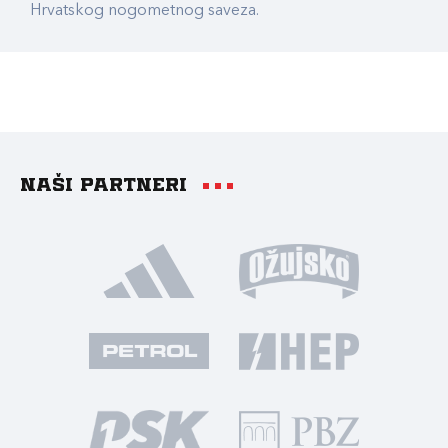
Hrvatskog nogometnog saveza.
Naši partneri