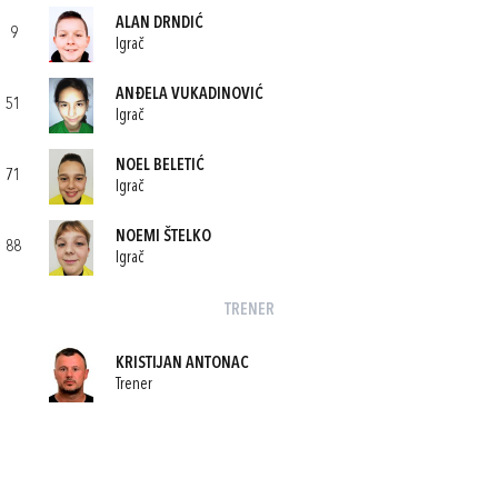
ALAN DRNDIĆ
9
Igrač
ANĐELA VUKADINOVIĆ
51
Igrač
NOEL BELETIĆ
71
Igrač
NOEMI ŠTELKO
88
Igrač
TRENER
KRISTIJAN ANTONAC
Trener