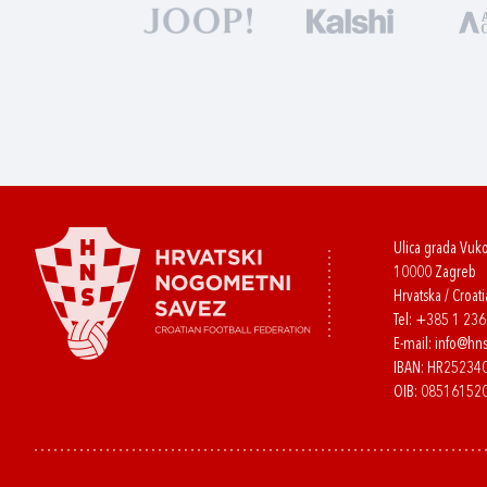
Ulica grada Vuk
10000 Zagreb
Hrvatska / Croati
Tel:
+385 1 23
E-mail:
info@hns
IBAN: HR2523
OIB: 08516152