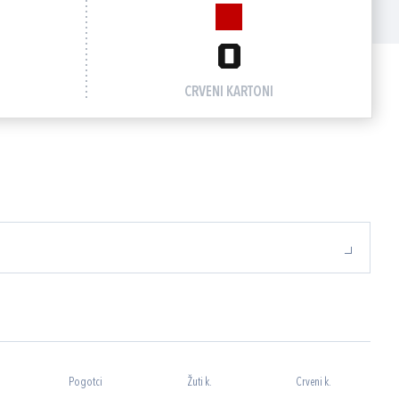
0
CRVENI KARTONI
Pogotci
Žuti k.
Crveni k.