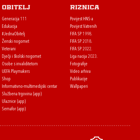
Obitelj
Riznica
Generacija 111
Povijest HNS-a
Edukacija
Povijest Vatrenih
#JednaObitelj
FIFA SP 1998.
Ženski nogomet
FIFA SP 2018.
Veterani
FIFA SP 2022.
Dječji i školski nogomet
Liga nacija 2023.
Osobe s invaliditetom
Fotografije
UEFA Playmakers
Video arhiva
Shop
Publikacije
Informativno-multimedijski centar
Wallpaperi
Službena trgovina (app)
Ulaznice (app)
Semafor (app)