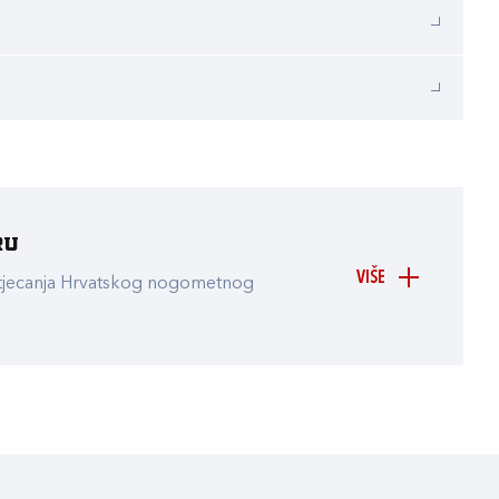
ru
VIŠE
atjecanja Hrvatskog nogometnog