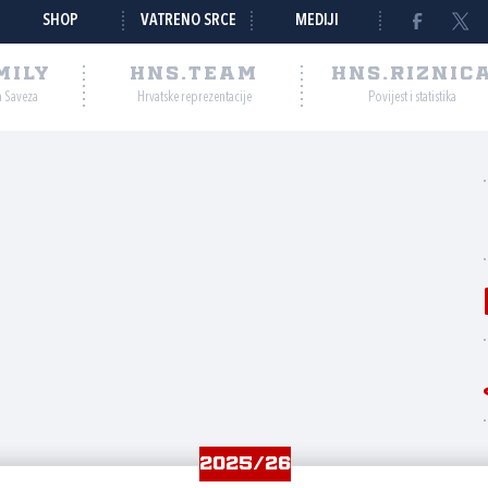
SHOP
VATRENO SRCE
MEDIJI
MILY
HNS.TEAM
HNS.RIZNIC
a Saveza
Hrvatske reprezentacije
Povijest i statistika
2025/26