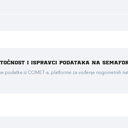
e točnost i ispravci podataka na Semafo
ualne podatke iz COMET-a, platforme za vođenje nogometnih n