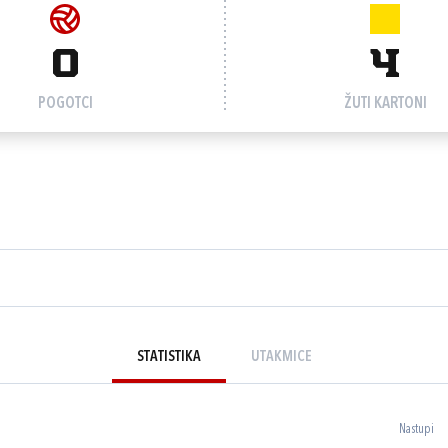
0
4
POGOTCI
ŽUTI KARTONI
STATISTIKA
UTAKMICE
Nastupi