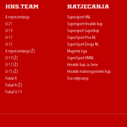
HNS.team
Natjecanja
A reprezentacija
Supersport HNL
U-21
Supersport Hrvatski kup
U-19
Supersport Superkup
U-17
SuperSport Prva NL
U-15
SuperSport Druga NL
A reprezentacija (Ž)
Magenta Liga
U-19 (Ž)
SuperSport HMNL
U-17 (Ž)
Hrvatski kup za žene
U-15 (Ž)
Hrvatski malonogometni kup
Futsal A
Sva natjecanja
Futsal A (Ž)
Futsal U-19