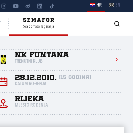
HR
EN
A
SEMAFOR
Sva domaća natjecanja
NK Funtana
TRENUTNI KLUB
28.12.2010.
(15 godina)
DATUM ROĐENJA
Rijeka
MJESTO ROĐENJA