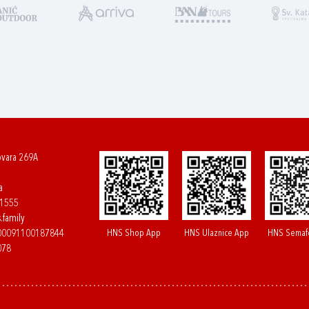
ovara 269A
a
61555
.family
HNS Shop App
HNS Ulaznice App
HNS Semaf
400091100187844
078