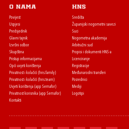
O nama
HNS
Povijest
Središta
Uspjesi
Županijski nogometni savezi
Predsjednik
Suci
Glavni tajnik
Nogometna akademija
Izvršni odbor
Arbitražni sud
Skupština
Propisi i dokumenti HNS-a
Pristup informacijama
Licenciranje
Opći uvjeti korištenja
Registracije
Privatnost i kolačići (hns.family)
Međunarodni transferi
Privatnost i kolačići (hns.team)
Posrednici
Uvjeti korištenja (app Semafor)
Mediji
Privatnost korisnika (app Semafor)
Logotipi
Kontakti