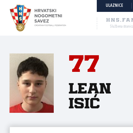
ULAZNICE
HNS.FA
Službena stranic
77
Lean
Isić