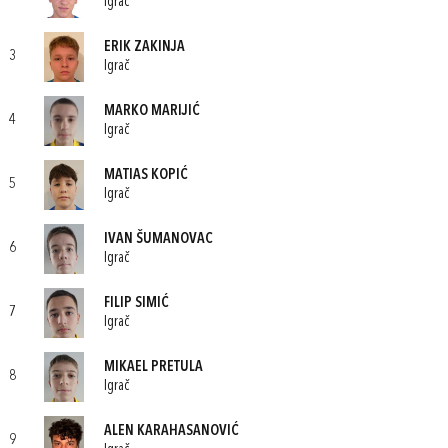
Igrač
ERIK ZAKINJA
3
Igrač
MARKO MARIJIĆ
4
Igrač
MATIAS KOPIĆ
5
Igrač
IVAN ŠUMANOVAC
6
Igrač
FILIP SIMIĆ
7
Igrač
MIKAEL PRETULA
8
Igrač
ALEN KARAHASANOVIĆ
9