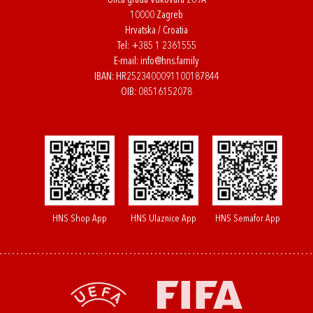
Ulica grada Vukovara 269A
10000 Zagreb
Hrvatska / Croatia
Tel:
+385 1 2361555
E-mail:
info@hns.family
IBAN: HR2523400091100187844
OIB: 08516152078
HNS Shop App
HNS Ulaznice App
HNS Semafor App