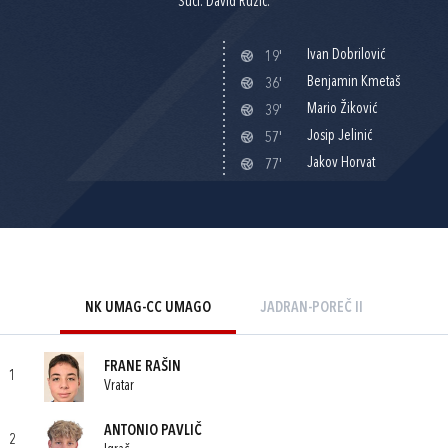
Suci: David Ružić.
Ivan Dobrilović
19'
Benjamin Kmetaš
36'
Mario Žiković
39'
Josip Jelinić
57'
Jakov Horvat
77'
NK UMAG-CC UMAGO
JADRAN-POREČ II
FRANE RAŠIN
1
Vratar
ANTONIO PAVLIČ
2