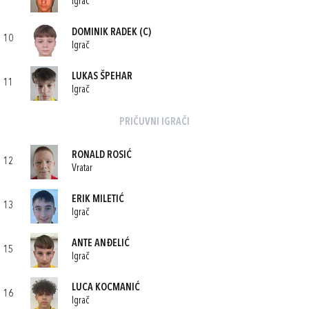
Igrač
DOMINIK RADEK
(C)
10
Igrač
LUKAS ŠPEHAR
11
Igrač
PRIČUVNI IGRAČI
RONALD ROSIĆ
12
Vratar
ERIK MILETIĆ
13
Igrač
ANTE ANĐELIĆ
15
Igrač
LUCA KOCMANIĆ
16
Igrač