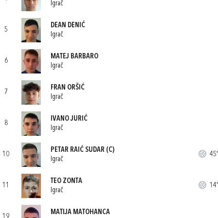
Igrač
DEAN DENIĆ
5
Igrač
MATEJ BARBARO
6
Igrač
FRAN ORŠIĆ
7
Igrač
IVANO JURIĆ
8
Igrač
PETAR RAIĆ SUDAR
(C)
10
45'
Igrač
TEO ZONTA
11
14'
Igrač
MATIJA MATOHANCA
19