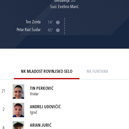
Gledatelja: 20
Suci: Evelino Marić.
Teo Zonta
14'
Petar Raić Sudar
45'
NK MLADOST ROVINJSKO SELO
NK FUNTANA
TIN PERKOVIĆ
21
Vratar
ANDREJ UDOVIČIĆ
2
Igrač
ARIAN JURIĆ
4