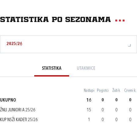
Statistika po sezonama
2025/26
STATISTIKA
UTAKMICE
Nastupi
Pogotci
Žuti k.
Crveni k.
UKUPNO
16
0
0
0
ŽNLI JUNIORI A 25/26
15
0
0
0
KUP NSŽI KADETI 25/26
1
0
0
0