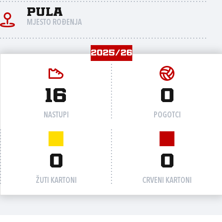
Pula
MJESTO ROĐENJA
2025/26
16
0
NASTUPI
POGOTCI
0
0
ŽUTI KARTONI
CRVENI KARTONI