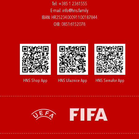
Tel:
+385 1 2361555
E-mail:
info@hns.family
IBAN: HR2523400091100187844
OIB: 08516152078
HNS Shop App
HNS Ulaznice App
HNS Semafor App