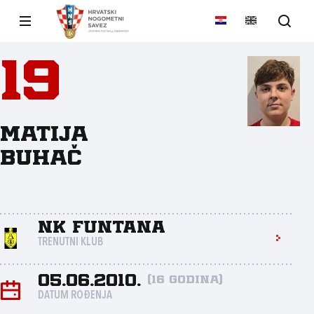
19
Matija
Buhač
NK Funtana
TRENUTNI KLUB
05.06.2010.
(16 godina)
DATUM ROĐENJA