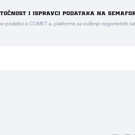
e točnost i ispravci podataka na Semafo
ualne podatke iz COMET-a, platforme za vođenje nogometnih n