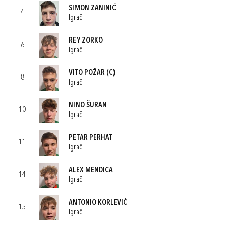
SIMON ZANINIĆ
4
Igrač
REY ZORKO
6
Igrač
VITO POŽAR
(C)
8
Igrač
NINO ŠURAN
10
Igrač
PETAR PERHAT
11
Igrač
ALEX MENDICA
14
Igrač
ANTONIO KORLEVIĆ
15
Igrač