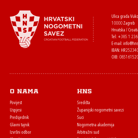
Ulica grada Vuk
10000 Zagreb
Hrvatska / Croati
Tel:
+385 1 23
E-mail:
info@hns
IBAN: HR2523
OIB: 08516152
O nama
HNS
Povijest
Središta
Uspjesi
Županijski nogometni savezi
Predsjednik
Suci
Glavni tajnik
Nogometna akademija
Izvršni odbor
Arbitražni sud