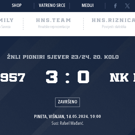
SHOP
VATRENO SRCE
MEDIJI
MILY
HNS.TEAM
HNS.RIZNIC
a Saveza
Hrvatske reprezentacije
Povijest i statistika
ŽNLI PIONIRI SJEVER 23/24, 20. kolo
3
:
0
1957
NK
ZAVRŠENO
PINETA, VIŠNJAN, 18.05.2024. 10:00
Suci: Rafael Mađarić.