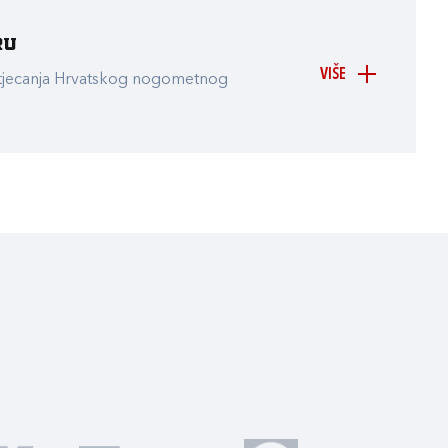
ru
VIŠE
atjecanja Hrvatskog nogometnog