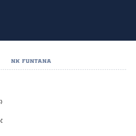
NK FUNTANA
C)
IĆ