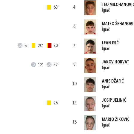
TEO MILOHANOVI
63'
4
Igrač
MATEO ŠEHANOVI
6
Igrač
LEAN ISIĆ
8'
20'
70'
7
Igrač
JAKOV HORVAT
12'
32'
9
Igrač
ANIS DŽAFIĆ
10
Igrač
JOSIP JELINIĆ
26'
13
Igrač
MARIO ŽIKOVIĆ
16
Igrač