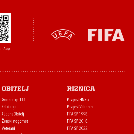
or App
Obitelj
Riznica
Generacija 111
Povijest HNS-a
Edukacija
Povijest Vatrenih
#JednaObitelj
FIFA SP 1998.
Ženski nogomet
FIFA SP 2018.
Veterani
FIFA SP 2022.