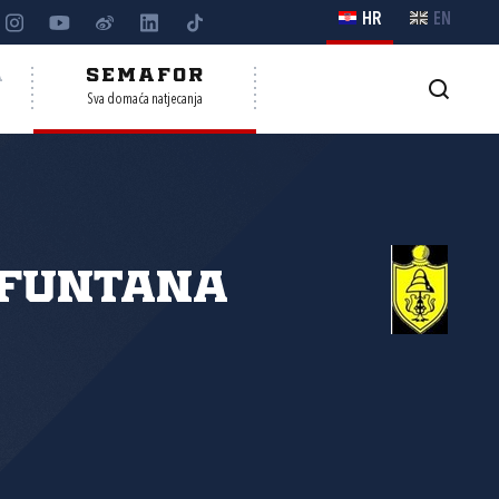
HR
EN
A
SEMAFOR
Sva domaća natjecanja
 Funtana