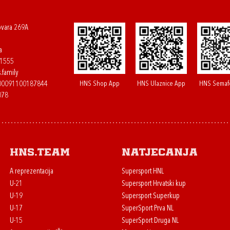
ovara 269A
a
61555
.family
HNS Shop App
HNS Ulaznice App
HNS Semaf
400091100187844
078
HNS.team
Natjecanja
A reprezentacija
Supersport HNL
U-21
Supersport Hrvatski kup
U-19
Supersport Superkup
U-17
SuperSport Prva NL
U-15
SuperSport Druga NL