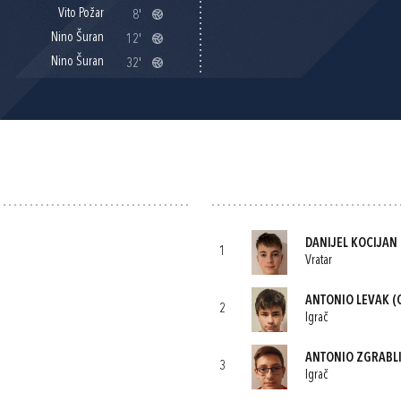
Vito Požar
8'
Nino Šuran
12'
Nino Šuran
32'
DANIJEL KOCIJAN
1
Vratar
ANTONIO LEVAK
(
2
Igrač
ANTONIO ZGRABL
3
Igrač