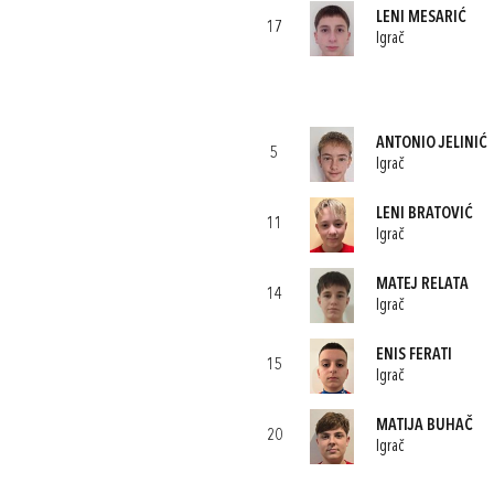
LENI MESARIĆ
17
Igrač
ANTONIO JELINIĆ
5
Igrač
LENI BRATOVIĆ
11
Igrač
MATEJ RELATA
14
Igrač
ENIS FERATI
15
Igrač
MATIJA BUHAČ
20
Igrač