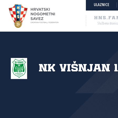
ULAZNICE
HNS.FA
Službena stranic
NK Višnjan 